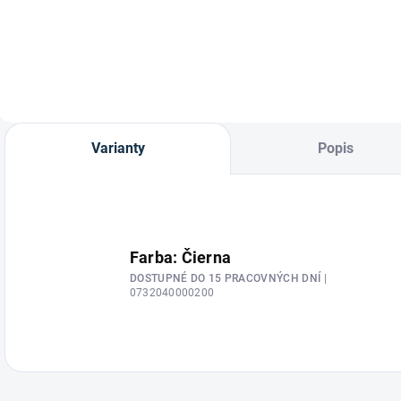
Strmeňové remene
od značky Passier.
Varianty
Popis
Farba: Čierna
DOSTUPNÉ DO 15 PRACOVNÝCH DNÍ
|
0732040000200