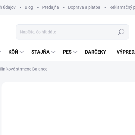
h údajov
Blog
Predajňa
Doprava a platba
Reklamačný p
Hľadať
KÔŇ
STAJŇA
PES
DARČEKY
VÝPRED
Hliníkové strmene Balance
Neohodnotené
Podrobnosti hodnotenia
ZNAČKA:
KA
89
Jedn
Z
cena