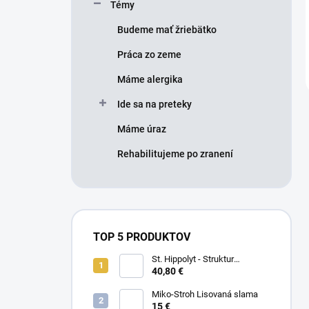
Témy
Budeme mať žriebätko
Práca zo zeme
Máme alergika
Ide sa na preteky
Máme úraz
Rehabilitujeme po zranení
TOP 5 PRODUKTOV
St. Hippolyt - Struktur
Energetikum
40,80 €
Miko-Stroh Lisovaná slama
15 €