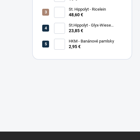
St. Hippolyt - Ricelein
48,60 €
St.Hippolyt - Glyx-Wiese
Seniorfaser
23,85 €
HKM - Banánové pamlsky
2,95 €
Z