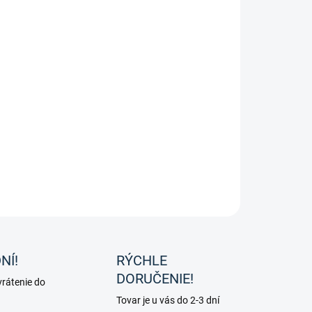
íkové strmene Balance od značky Kavalkade.
ILNÉ INFORMÁCIE
OPÝTAŤ SA
NÍ!
RÝCHLE
DORUČENIE!
rátenie do
Tovar je u vás do 2-3 dní