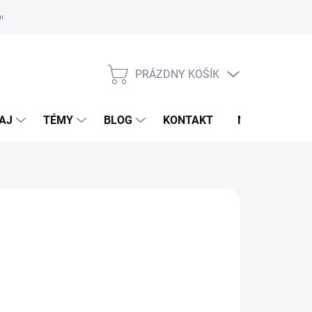
oriadok
PRÁZDNY KOŠÍK
NÁKUPNÝ
KOŠÍK
AJ
TÉMY
BLOG
KONTAKT
NOVINKY
VALKADE
,95 €
otková
voľte variant
: