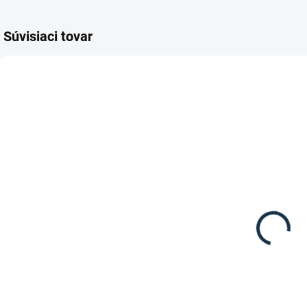
Súvisiaci tovar
DOSTUPNÉ DO 15
PRACOVNÝCH DNÍ
Passier -
Kožené
strmeňové
remene s
75 €
nylonovou
vložkou
Detail