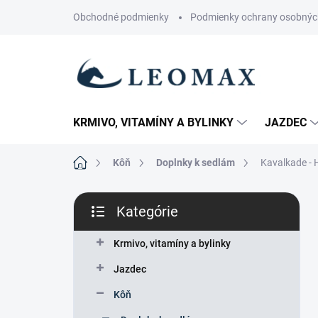
Prejsť
Obchodné podmienky
Podmienky ochrany osobnýc
na
obsah
KRMIVO, VITAMÍNY A BYLINKY
JAZDEC
Domov
Kôň
Doplnky k sedlám
Kavalkade - 
B
Kategórie
o
Preskočiť
č
kategórie
n
Krmivo, vitamíny a bylinky
ý
Jazdec
p
a
Kôň
n