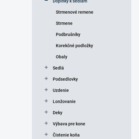
Doplnky k sedlám
e
l
Strmenové remene
Strmene
Podbrušníky
Korekčné podložky
Obaly
Sedlá
Podsedlovky
Uzdenie
Lonžovanie
Deky
Výbava pre kone
Čistenie koňa