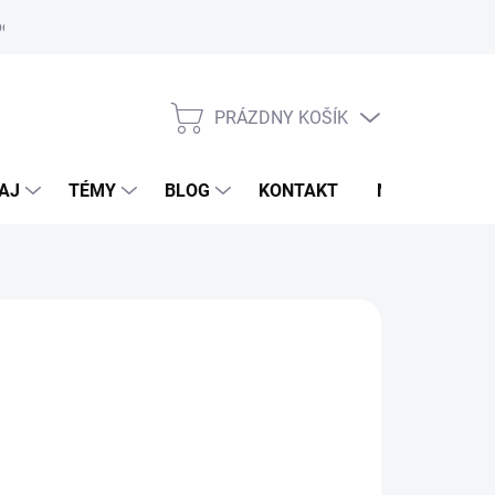
oriadok
PRÁZDNY KOŠÍK
NÁKUPNÝ
KOŠÍK
AJ
TÉMY
BLOG
KONTAKT
NOVINKY
LKADE
,90 €
otková
TUPNÉ DO 15 PRACOVNÝCH DNÍ
: