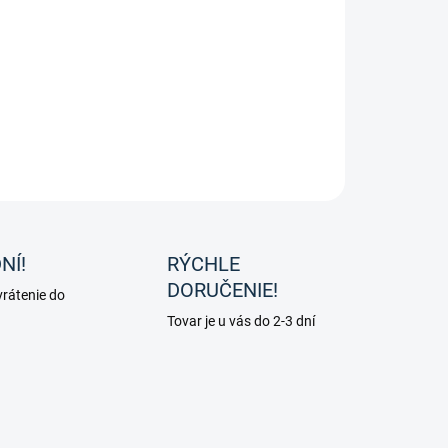
−
+
Pridať do košíka
OPÝTAŤ SA
NÍ!
RÝCHLE
DORUČENIE!
rátenie do
Tovar je u vás do 2-3 dní