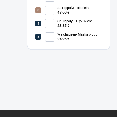
St. Hippolyt - Ricelein
48,60 €
St.Hippolyt - Glyx-Wiese
Seniorfaser
23,85 €
Waldhausen- Maska proti
hmyzu Premium
24,95 €
Z