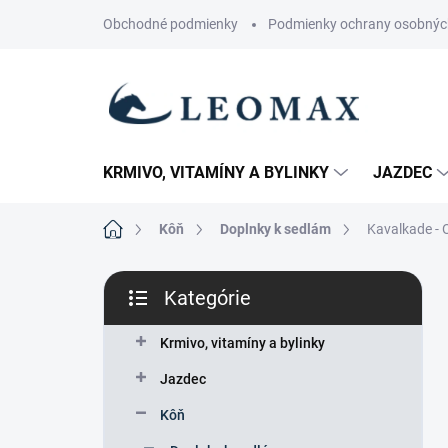
Prejsť
Obchodné podmienky
Podmienky ochrany osobnýc
na
obsah
KRMIVO, VITAMÍNY A BYLINKY
JAZDEC
Domov
Kôň
Doplnky k sedlám
Kavalkade - 
B
Kategórie
o
Preskočiť
č
kategórie
n
Krmivo, vitamíny a bylinky
ý
Jazdec
p
a
Kôň
n