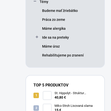
Témy
Budeme mať žriebätko
Práca zo zeme
Máme alergika
Ide sa na preteky
Máme úraz
Rehabilitujeme po zranení
TOP 5 PRODUKTOV
St. Hippolyt - Struktur
Energetikum
40,80 €
Miko-Stroh Lisovaná slama
15 €