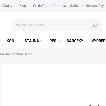
h údajov
Blog
Predajňa
Doprava a platba
Reklamačný p
Hľadať
KÔŇ
STAJŇA
PES
DARČEKY
VÝPRED
Obal na drezúrne sedlo
1 hodnotenie
Podrobnosti hodnotenia
ZNAČKA:
KAVA
29
Jedn
DOS
cena