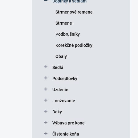
Doplnky k sedlám
e
l
Strmenové remene
Strmene
Podbrušníky
Korekčné podložky
Obaly
Sedlá
Podsedlovky
Uzdenie
Lonžovanie
Deky
Výbava pre kone
Čistenie koňa