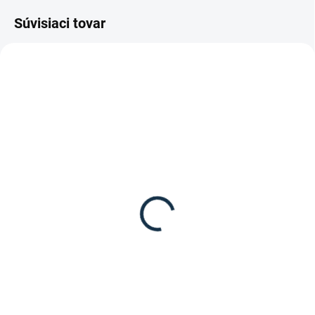
Súvisiaci tovar
DOSTUPNÉ DO 10-12 DNÍ
SKLADOM
(1 KS)
Waldhausen - Podložka
Waldhausen - Lonžka
pod lonžovací obrušník
"Griffy"
24,95 €
14,95 €
Detail
Detail
Podložka pod lonžovací obrušník
Lonžka Griffy od značky
od značky Waldhausen.
Waldhausen