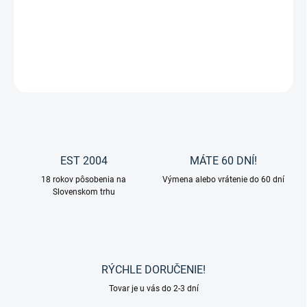
Trojbodové vyväzovacie pomocné oťaže s karabínami od značky
Kavalkade.
DETAILNÉ INFORMÁCIE
OPÝTAŤ SA
EST 2004
MÁTE 60 DNÍ!
18 rokov pôsobenia na
Výmena alebo vrátenie do 60 dní
Slovenskom trhu
RÝCHLE DORUČENIE!
Tovar je u vás do 2-3 dní