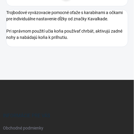
Trojbodové vyväzovacie pomocné oťaže s karabínami a očkami
pre individuálne nastavenie dĺžky od značky Kavalkade.
Pri správnom použití učia koňa používať chrbát, aktivujú zadné
nohy a nabádajú koňa k priľnutiu.
Z
á
p
ä
t
i
INFORMÁCIE PRE VÁS
e
Obchodné podmienky