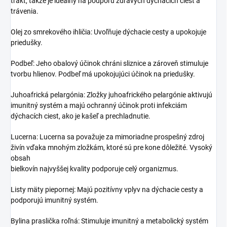
trakt, takže je ideálny na podporu zdravých dýchacích ciest a
trávenia.
Olej zo smrekového ihličia: Uvoľňuje dýchacie cesty a upokojuje
priedušky.
Podbeľ: Jeho obalový účinok chráni sliznice a zároveň stimuluje
tvorbu hlienov. Podbeľ má upokojujúci účinok na priedušky.
Juhoafrická pelargónia: Zložky juhoafrického pelargónie aktivujú
imunitný systém a majú ochranný účinok proti infekciám
dýchacích ciest, ako je kašeľ a prechladnutie.
Lucerna: Lucerna sa považuje za mimoriadne prospešný zdroj
živín vďaka mnohým zložkám, ktoré sú pre kone dôležité. Vysoký
obsah
bielkovín najvyššej kvality podporuje celý organizmus.
Listy mäty piepornej: Majú pozitívny vplyv na dýchacie cesty a
podporujú imunitný systém.
Bylina praslička roľná: Stimuluje imunitný a metabolický systém