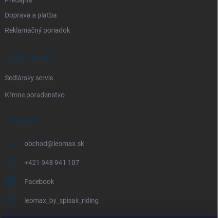
Doprava a platba
Reklamačný poriadok
NAŠE SLUŽBY
Sedlársky servis
Kŕmne poradenstvo
KONTAKT
obchod
@
leomax.sk
+421 948 941 107
Facebook
leomax_by_spisak_riding