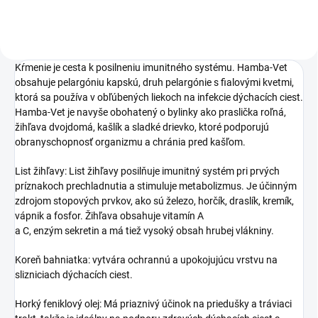
Kŕmenie je cesta k posilneniu imunitného systému. Hamba-Vet
obsahuje pelargóniu kapskú, druh pelargónie s fialovými kvetmi,
ktorá sa používa v obľúbených liekoch na infekcie dýchacích ciest.
Hamba-Vet je navyše obohatený o bylinky ako praslička roľná,
žihľava dvojdomá, kašlík a sladké drievko, ktoré podporujú
obranyschopnosť organizmu a chránia pred kašľom.
List žihľavy: List žihľavy posilňuje imunitný systém pri prvých
príznakoch prechladnutia a stimuluje metabolizmus. Je účinným
zdrojom stopových prvkov, ako sú železo, horčík, draslík, kremík,
vápnik a fosfor. Žihľava obsahuje vitamín A
a C, enzým sekretin a má tiež vysoký obsah hrubej vlákniny.
Koreň bahniatka: vytvára ochrannú a upokojujúcu vrstvu na
slizniciach dýchacích ciest.
Horký feniklový olej: Má priaznivý účinok na priedušky a tráviaci