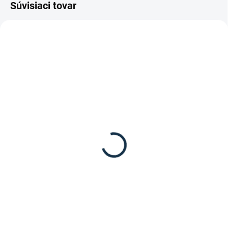
Súvisiaci tovar
DOSTUPNÉ DO 7-10 DNÍ
Leovet - Prieduškový
elixír
36,15 €
Do košíka
Prieduškový elixír pre zdravé
dýchacie cesty a priedušky od
značky Leovet.