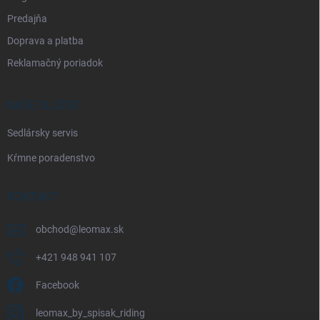
Predajňa
Doprava a platba
Reklamačný poriadok
NAŠE SLUŽBY
Sedlársky servis
Kŕmne poradenstvo
KONTAKT
obchod
@
leomax.sk
+421 948 941 107
Facebook
leomax_by_spisak_riding