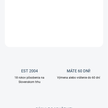
−
+
Pridať do košíka
Leovet - Pena na kožu je určená pre čistenie a udržovanie
kožených výrobkov.
DETAILNÉ INFORMÁCIE
OPÝTAŤ SA
EST 2004
MÁTE 60 DNÍ!
18 rokov pôsobenia na
Výmena alebo vrátenie do 60 dní
Slovenskom trhu