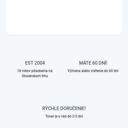
Čelenka na uzdečku od značky Makari.
DETAILNÉ INFORMÁCIE
OPÝTAŤ SA
EST 2004
MÁTE 60 DNÍ!
18 rokov pôsobenia na
Výmena alebo vrátenie do 60 dní
Slovenskom trhu
RÝCHLE DORUČENIE!
Tovar je u vás do 2-3 dní