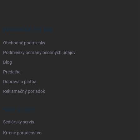
á
p
ä
t
i
INFORMÁCIE PRE VÁS
e
Obchodné podmienky
Podmienky ochrany osobných údajov
Blog
Predajňa
Doprava a platba
Reklamačný poriadok
NAŠE SLUŽBY
Sedlársky servis
Kŕmne poradenstvo