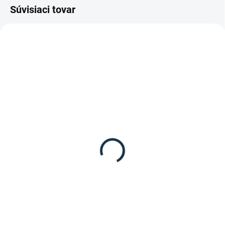
Súvisiaci tovar
DOSTUPNÉ DO 10-12 DNÍ
SKLADOM
(1 KS)
Waldhausen - Anglická
Waldhausen - Uzdečka
uzdečka Rosemary
X-Line London
45,95 €
69,95 €
Detail
Detail
Star anglická uzdečka Rosemary
Elegantná a kvalitná uzdečka z
od značky Waldhausen.
kolekcie X-Line od spoločnosti
Waldhausen.