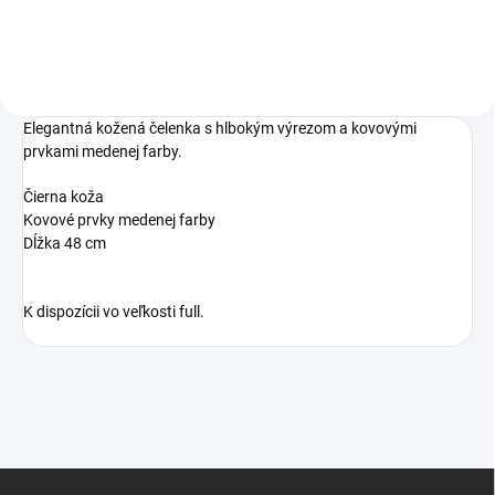
Elegantná kožená čelenka s hlbokým výrezom a kovovými
prvkami medenej farby.
Čierna koža
Kovové prvky medenej farby
Dĺžka 48 cm
K dispozícii vo veľkosti full.
Z