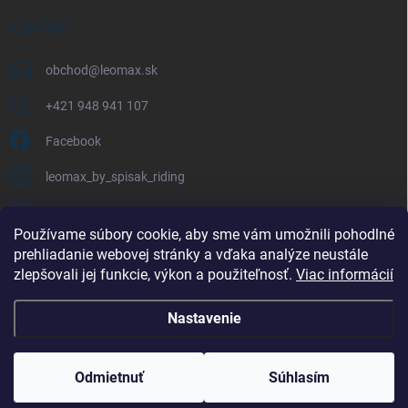
KONTAKT
obchod
@
leomax.sk
+421 948 941 107
Facebook
leomax_by_spisak_riding
+421 948 941 107
Používame súbory cookie, aby sme vám umožnili pohodlné
prehliadanie webovej stránky a vďaka analýze neustále
FACEBOOK
zlepšovali jej funkcie, výkon a použiteľnosť.
Viac informácií
Nastavenie
Copyright 2026
LEOMAX.SK
. Všetky práva vyhradené.
Odmietnuť
Súhlasím
Vytvoril Shoptet