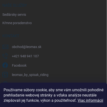
NAŠE SLUŽBY
Sedlársky servis
Kŕmne poradenstvo
KONTAKT
obchod
@
leomax.sk
+421 948 941 107
Facebook
leomax_by_spisak_riding
+421 948 941 107
Používame súbory cookie, aby sme vám umožnili pohodlné
prehliadanie webovej stránky a vďaka analýze neustále
FACEBOOK
zlepšovali jej funkcie, výkon a použiteľnosť.
Viac informácií