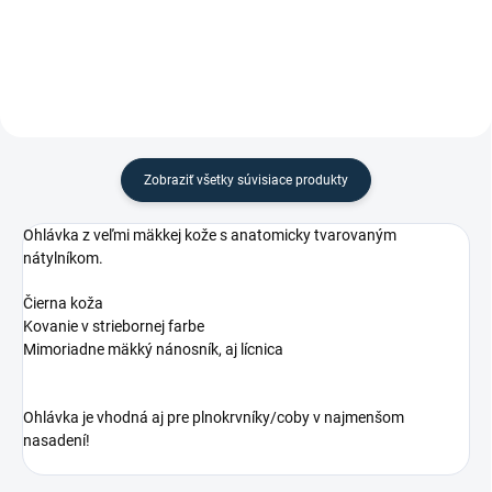
Waldhausen.
Zobraziť všetky súvisiace produkty
Ohlávka z veľmi mäkkej kože s anatomicky tvarovaným
nátylníkom.
Čierna koža
Kovanie v striebornej farbe
Mimoriadne mäkký nánosník, aj lícnica
Ohlávka je vhodná aj pre plnokrvníky/coby v najmenšom
nasadení!