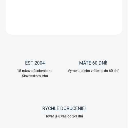
Kožená ohlávka Canberra od výrobcu Makari.
DETAILNÉ INFORMÁCIE
OPÝTAŤ SA
EST 2004
MÁTE 60 DNÍ!
18 rokov pôsobenia na
Výmena alebo vrátenie do 60 dní
Slovenskom trhu
RÝCHLE DORUČENIE!
Tovar je u vás do 2-3 dní