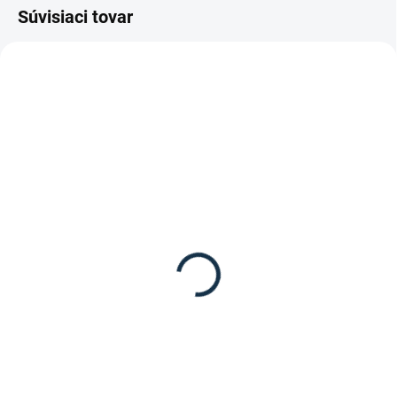
Súvisiaci tovar
SKLADOM
(1 KS)
SKLADOM
(1 KS)
Makari - Kožený opasok
Waldhausen - Vodítko
Johanna
Economic
44 €
7,95 €
Detail
Detail
Kožený opasok od výrobcu
Makari.
Vodítko na koňa Economic s
karabínou od značky