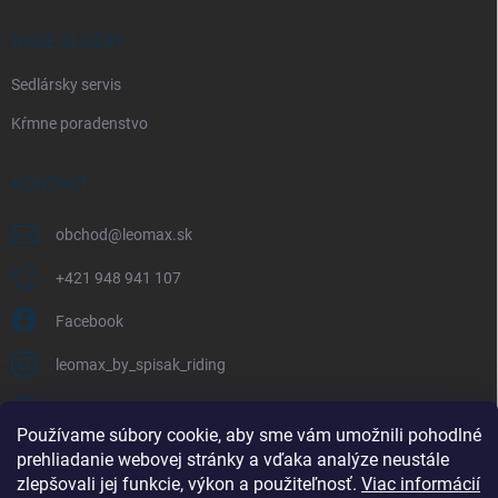
NAŠE SLUŽBY
Sedlársky servis
Kŕmne poradenstvo
KONTAKT
obchod
@
leomax.sk
+421 948 941 107
Facebook
leomax_by_spisak_riding
+421 948 941 107
Používame súbory cookie, aby sme vám umožnili pohodlné
prehliadanie webovej stránky a vďaka analýze neustále
FACEBOOK
zlepšovali jej funkcie, výkon a použiteľnosť.
Viac informácií