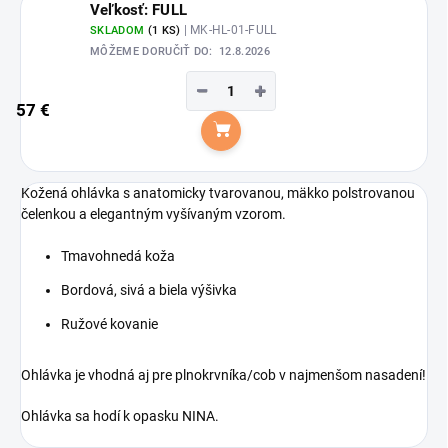
Veľkosť: FULL
| MK-HL-01-FULL
SKLADOM
(1 KS)
MÔŽEME DORUČIŤ DO:
12.8.2026
−
+
57 €
Do košíka
Kožená ohlávka s anatomicky tvarovanou, mäkko polstrovanou
čelenkou a elegantným vyšívaným vzorom.
Tmavohnedá koža
Bordová, sivá a biela výšivka
Ružové kovanie
Ohlávka je vhodná aj pre plnokrvníka/cob v najmenšom nasadení!
Ohlávka sa hodí k opasku NINA.