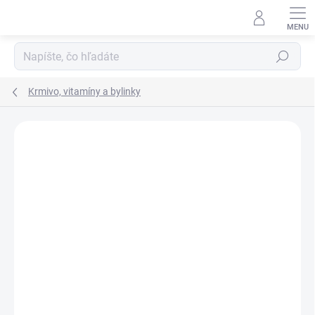
Prejsť
na
obsah
Hľadať
Krmivo, vitamíny a bylinky
Neohodnotené
Podrobnosti hodnotenia
ZNAČKA:
MARSTALL