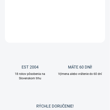
−
+
Pridať do košíka
Bergwiesen-Mash -kaša bez obilnín a melasy od značky Marstall.
DETAILNÉ INFORMÁCIE
OPÝTAŤ SA
EST 2004
MÁTE 60 DNÍ!
18 rokov pôsobenia na
Výmena alebo vrátenie do 60 dní
Slovenskom trhu
RÝCHLE DORUČENIE!