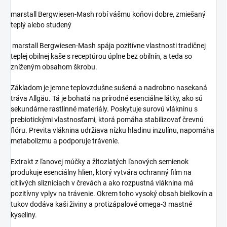
marstall Bergwiesen-Mash robí vášmu koňovi dobre, zmiešaný
teplý alebo studený
marstall Bergwiesen-Mash spája pozitívne vlastnosti tradičnej
teplej obilnej kaše s receptúrou úplne bez obilnín, a teda so
zníženým obsahom škrobu.
Základom je jemne teplovzdušne sušená a nadrobno nasekaná
tráva Allgäu. Tá je bohatá na prírodné esenciálne látky, ako sú
sekundárne rastlinné materiály. Poskytuje surovú vlákninu s
prebiotickými vlastnosťami, ktorá pomáha stabilizovať črevnú
flóru. Previta vláknina udržiava nízku hladinu inzulínu, napomáha
metabolizmu a podporuje trávenie.
Extrakt z ľanovej múčky a žltozlatých ľanových semienok
produkuje esenciálny hlien, ktorý vytvára ochranný film na
citlivých slizniciach v črevách a ako rozpustná vláknina má
pozitívny vplyv na trávenie. Okrem toho vysoký obsah bielkovín a
tukov dodáva kaši živiny a protizápalové omega-3 mastné
kyseliny.