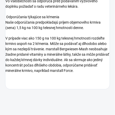
Vo všeobecnosti sa odporúča pred podávaním výživového
doplnku požiadať o radu veterinárneho lekára.
Odporúčania týkajúce sa kŕmenia
Naše odporúčania predpokladajú príjem objemového krmiva
(sena) 1,5 kg na 100 kg telesnej hmotnosti denne.
V prípade viac ako 150 g na 100 kg telesnej hmotnosti rozdeľte
krmivo aspoň na 2 kŕmenia. Môže sa podávať aj dlhodobo alebo
kým sa nezlepší trávenie. marstall Bergwiesen-Mash neobsahuje
žiadne pridané vitamíny a minerálne látky, takže sa môže pridávať
do každej kŕmnej dávky individuálne. Ak sa skrmuje ako jediný
koncentrát počas dlhšieho obdobia, odporúčame pridávať
minerálne krmivo, napríklad marstall Force.