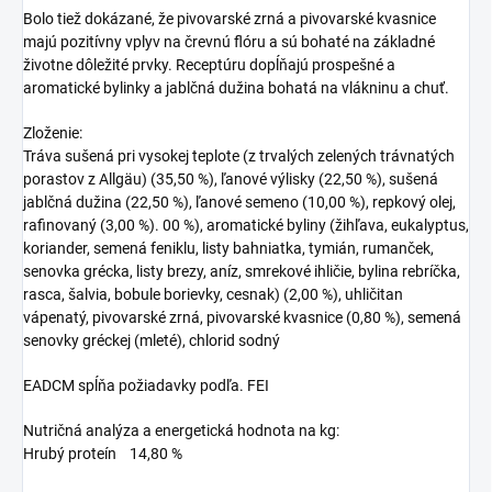
Bolo tiež dokázané, že pivovarské zrná a pivovarské kvasnice
majú pozitívny vplyv na črevnú flóru a sú bohaté na základné
životne dôležité prvky. Receptúru dopĺňajú prospešné a
aromatické bylinky a jablčná dužina bohatá na vlákninu a chuť.
Zloženie:
Tráva sušená pri vysokej teplote (z trvalých zelených trávnatých
porastov z Allgäu) (35,50 %), ľanové výlisky (22,50 %), sušená
jablčná dužina (22,50 %), ľanové semeno (10,00 %), repkový olej,
rafinovaný (3,00 %). 00 %), aromatické byliny (žihľava, eukalyptus,
koriander, semená feniklu, listy bahniatka, tymián, rumanček,
senovka grécka, listy brezy, aníz, smrekové ihličie, bylina rebríčka,
rasca, šalvia, bobule borievky, cesnak) (2,00 %), uhličitan
vápenatý, pivovarské zrná, pivovarské kvasnice (0,80 %), semená
senovky gréckej (mleté), chlorid sodný
EADCM spĺňa požiadavky podľa. FEI
Nutričná analýza a energetická hodnota na kg:
Hrubý proteín 14,80 %