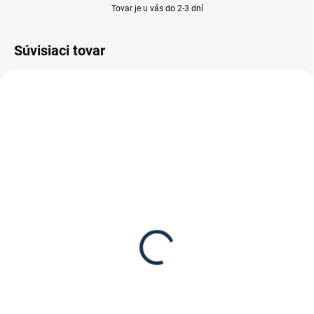
Tovar je u vás do 2-3 dní
Súvisiaci tovar
SKLADOM
(1 KS)
SKLADOM
(1 KS)
Waldhausen - Naberačka
Waldhausen - Nádoba
5,95 €
Flexi 10l
Detail
8,95 €
Detail
Naberačka na krmivo od značky
Waldhausen.