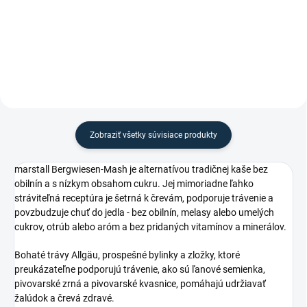
Nádoba Flexi od značky
Waldhausen.
Zobraziť všetky súvisiace produkty
marstall Bergwiesen-Mash je alternatívou tradičnej kaše bez
obilnín a s nízkym obsahom cukru. Jej mimoriadne ľahko
stráviteľná receptúra je šetrná k črevám, podporuje trávenie a
povzbudzuje chuť do jedla - bez obilnín, melasy alebo umelých
cukrov, otrúb alebo aróm a bez pridaných vitamínov a minerálov.
Bohaté trávy Allgäu, prospešné bylinky a zložky, ktoré
preukázateľne podporujú trávenie, ako sú ľanové semienka,
pivovarské zrná a pivovarské kvasnice, pomáhajú udržiavať
žalúdok a črevá zdravé.