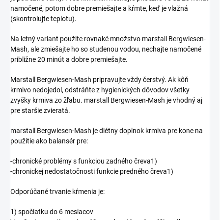
namočené, potom dobre premiešajte a kŕmte, keď je vlažná
(skontrolujte teplotu).
Na letný variant použite rovnaké množstvo marstall Bergwiesen-
Mash, ale zmiešajte ho so studenou vodou, nechajte namočené
približne 20 minút a dobre premiešajte.
Marstall Bergwiesen-Mash pripravujte vždy čerstvý. Ak kôň
krmivo nedojedol, odstráňte z hygienických dôvodov všetky
zvyšky krmiva zo žľabu. marstall Bergwiesen-Mash je vhodný aj
pre staršie zvieratá.
marstall Bergwiesen-Mash je diétny doplnok krmiva pre kone na
použitie ako balansér pre:
-chronické problémy s funkciou zadného čreva1)
-chronickej nedostatočnosti funkcie predného čreva1)
Odporúčané trvanie kŕmenia je:
1) spočiatku do 6 mesiacov