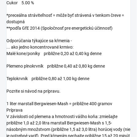
Cukor 5.00 %
*preceálna stráviteľnosť = môže byť strávená v tenkom čreve =
dostupná
**podľa GfE 2014 (Spoločnosť pre energetickú účinnosť)
Odporúčania týkajúce sa kŕmenia -
... ako jedno koncentrované krmivo:
Malé kone/poníky približne 0,20 až 0,40 kg denne
Plemeno plnokrvník približne 0,40 až 0,80 kg denne
Teplokrvník približne 0,80 až 1,00 kg denne
Pozrite si návod na prípravu.
1 liter marstall Bergwiesen-Mash = približne 400 gramov
Príprava
V závislosti od plemena a hmotnosti vášho koňa: zmiešajte
približne 1,0 až 2,0 litra marstall Bergwiesen-Mash s 1,5-
násobným množstvom (približne 1,5 až 3,0 litra) horúcej vody (nie
je potrebné variť). Pred kŕmením nechajte približne 15 až 20 minút