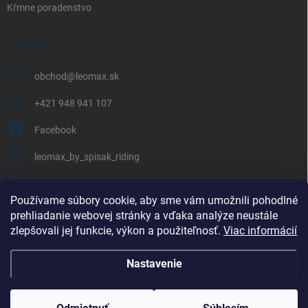
Kŕmne poradenstvo
KONTAKT
obchod
@
leomax.sk
+421 948 941 107
Facebook
leomax_by_spisak_riding
+421 948 941 107
Používame súbory cookie, aby sme vám umožnili pohodlné
prehliadanie webovej stránky a vďaka analýze neustále
FACEBOOK
zlepšovali jej funkcie, výkon a použiteľnosť.
Viac informácií
Nastavenie
Copyright 2026
LEOMAX.SK
. Všetky práva vyhradené.