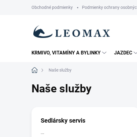
Prejsť
Obchodné podmienky
Podmienky ochrany osobnýc
na
obsah
KRMIVO, VITAMÍNY A BYLINKY
JAZDEC
Domov
Naše služby
Naše služby
V
ý
p
Sedlársky servis
i
...
s