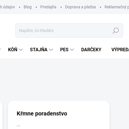
h údajov
Blog
Predajňa
Doprava a platba
Reklamačný p
Hľadať
KÔŇ
STAJŇA
PES
DARČEKY
VÝPRED
Kŕmne poradenstvo
...