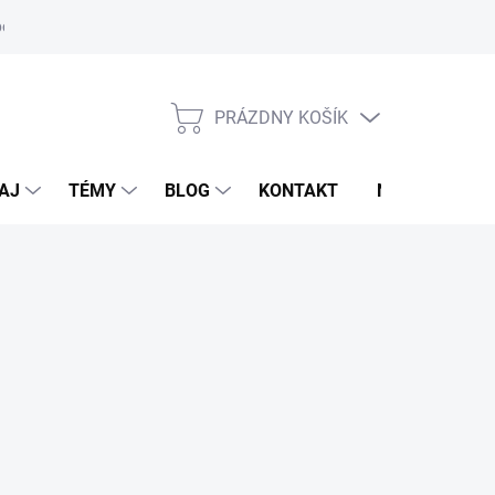
oriadok
PRÁZDNY KOŠÍK
NÁKUPNÝ
KOŠÍK
AJ
TÉMY
BLOG
KONTAKT
NOVINKY