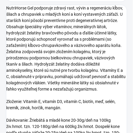
NutriHorse Gel podporuje zdravý rast, vývin a regeneráciu kĺbov,
šliach a chrupaviek u mladých koní a koní vystavených záťaži. U
starších koní pôsobí preventívne proti degeneratívnej artróze.
Obsahuje špeciálny výber vitamínov, minerálnych látok,
hydrolyzát želatíny bravčového pôvodu a ďalšie účinné látky,
ktoré podporujú schopnosť vyrovnať sa s problémami (so
zaťažením) kĺbovo-chrupavkového a väzivového aparátu koňa.
Želatina zodpovedá svojim zložením kolagénu, ktorý je
prirodzenou podpornou bielkovinou chrupaviek, väzivových
tkanív a šliach. Hydrolyzát želatíny dodáva dôležité
aminokyseliny, ktoré sú nutné pre tvorbu kolagénu. Vitamíny E a
C, obsiahnuté v prípravku, pomáhajú udržovať pevnosť a stabilitu
kolagénových vlákien. Všetky minerálne látky sú obsiahnuté v
ľahko využiteľnej forme a nezaťažujú organizmus.
Zloženie: Vitamín E, vitamín D3, vitamín C, biotín, meď, selén,
kremík, zinok, horčík, mangán.
Dávkovanie: Žriebätá a mladé kone 20-30g/deň na 100kg
živ.hmot. tzn. 120-180g/deň na 600kg živ.hmot. Dospelé kone
podľa stupňa záťaže 20-25g/deň na 100kg živ.hmot. tzn. 150-