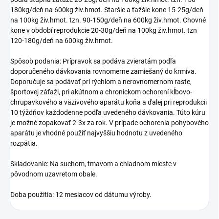
180kg/deň na 600kg živ.hmot. Staršie a ťažšie kone 15-25g/deň
na 100kg živ.hmot. tzn. 90-150g/deň na 600kg živ.hmot. Chovné
kone v období reprodukcie 20-30g/deň na 100kg živ.hmot. tzn
120-180g/deň na 600kg živ.hmot.
Spôsob podania: Prípravok sa podáva zvieratám podľa
doporučeného dávkovania rovnomerne zamiešaný do krmiva.
Doporučuje sa podávať pri rýchlom a nerovnomernom raste,
športovej záťaži, pri akútnom a chronickom ochorení kĺbovo-
chrupavkového a väzivového aparátu koňa a ďalej pri reprodukcii
10 týždňov každodenne podľa uvedeného dávkovania. Túto kúru
je možné zopakovať 2-3x za rok. V prípade ochorenia pohybového
aparátu je vhodné použiť najvyššiu hodnotu z uvedeného
rozpätia.
Skladovanie: Na suchom, tmavom a chladnom mieste v
pôvodnom uzavretom obale.
Doba použitia: 12 mesiacov od dátumu výroby.