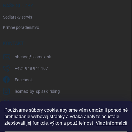
NAŠE SLUŽBY
Sedlársky servis
Kŕmne poradenstvo
KONTAKT
obchod
@
leomax.sk
+421 948 941 107
Facebook
leomax_by_spisak_riding
+421 948 941 107
Používame súbory cookie, aby sme vám umožnili pohodlné
prehliadanie webovej stránky a vďaka analýze neustále
FACEBOOK
zlepšovali jej funkcie, výkon a použiteľnosť.
Viac informácií