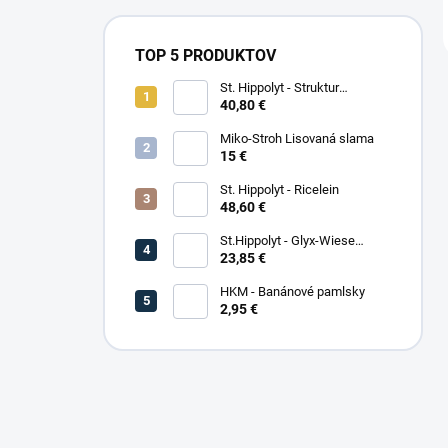
TOP 5 PRODUKTOV
St. Hippolyt - Struktur
Energetikum
40,80 €
Miko-Stroh Lisovaná slama
15 €
St. Hippolyt - Ricelein
48,60 €
St.Hippolyt - Glyx-Wiese
Seniorfaser
23,85 €
HKM - Banánové pamlsky
2,95 €