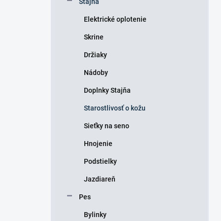
Stajňa
e
l
Elektrické oplotenie
Skrine
Držiaky
Nádoby
Doplnky Stajňa
Starostlivosť o kožu
Sieťky na seno
Hnojenie
Podstielky
Jazdiareň
Pes
Bylinky