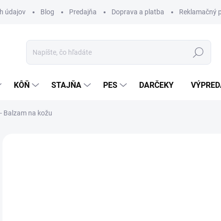
h údajov
Blog
Predajňa
Doprava a platba
Reklamačný p
Hľadať
KÔŇ
STAJŇA
PES
DARČEKY
VÝPRED
 - Balzam na kožu
Neohodnotené
Podrobnosti hodnotenia
ZNAČKA:
PAS
TIP
15
Jedn
DOS
cena