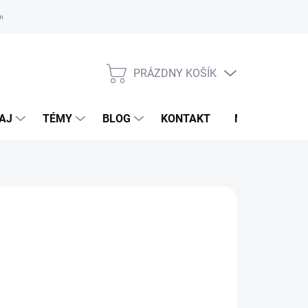
oriadok
PRÁZDNY KOŠÍK
NÁKUPNÝ
KOŠÍK
AJ
TÉMY
BLOG
KONTAKT
NOVINKY
SIER
,95 €
otková
TUPNÉ DO 7-10 DNÍ
: