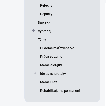
Pelechy
Doplnky
Darčeky
Výpredaj
Témy
Budeme mať žriebätko
Práca zo zeme
Máme alergika
Ide sa na preteky
Máme úraz
Rehabilitujeme po zranení