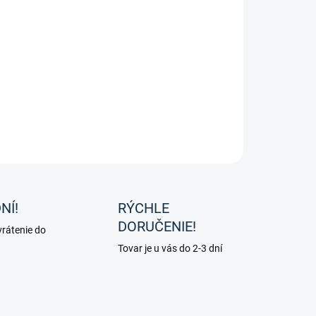
−
+
Pridať do košíka
ier balzam na kožu pre sedlá, čižmy, úzdečky atď.
ILNÉ INFORMÁCIE
OPÝTAŤ SA
NÍ!
RÝCHLE
DORUČENIE!
rátenie do
Tovar je u vás do 2-3 dní