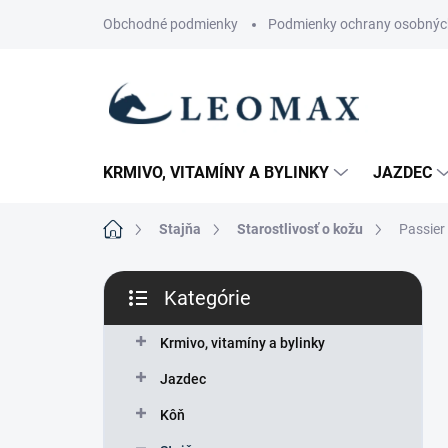
Prejsť
Obchodné podmienky
Podmienky ochrany osobnýc
na
obsah
KRMIVO, VITAMÍNY A BYLINKY
JAZDEC
Domov
Stajňa
Starostlivosť o kožu
Passier
B
Kategórie
o
Preskočiť
č
kategórie
n
Krmivo, vitamíny a bylinky
ý
Jazdec
p
a
Kôň
n