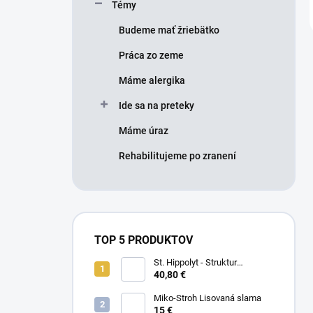
Témy
Budeme mať žriebätko
Práca zo zeme
Máme alergika
Ide sa na preteky
Máme úraz
Rehabilitujeme po zranení
TOP 5 PRODUKTOV
St. Hippolyt - Struktur
Energetikum
40,80 €
Miko-Stroh Lisovaná slama
15 €