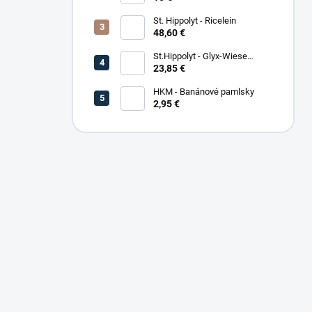
St. Hippolyt - Ricelein
48,60 €
St.Hippolyt - Glyx-Wiese
Seniorfaser
23,85 €
HKM - Banánové pamlsky
2,95 €