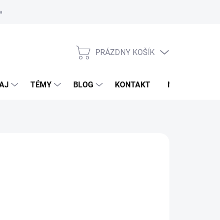
oriadok
PRÁZDNY KOŠÍK
NÁKUPNÝ
KOŠÍK
AJ
TÉMY
BLOG
KONTAKT
NOVINKY
SIER
,95 €
otková
voľte variant
: