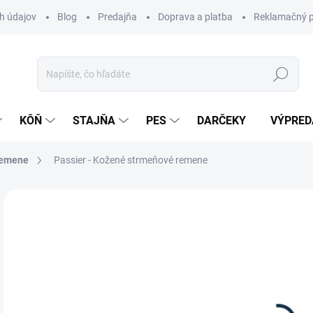
h údajov
Blog
Predajňa
Doprava a platba
Reklamačný p
Hľadať
KÔŇ
STAJŇA
PES
DARČEKY
VÝPRED
remene
Passier - Kožené strmeňové remene
Neohodnotené
Podrobnosti hodnotenia
ZNAČKA:
PAS
79
Jedn
Z
cena