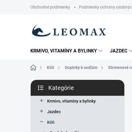
Prejsť
Obchodné podmienky
Podmienky ochrany osobnýc
na
obsah
KRMIVO, VITAMÍNY A BYLINKY
JAZDEC
Domov
Kôň
Doplnky k sedlám
Strmenové 
B
Kategórie
o
Preskočiť
č
kategórie
n
Krmivo, vitamíny a bylinky
ý
Jazdec
p
a
Kôň
n