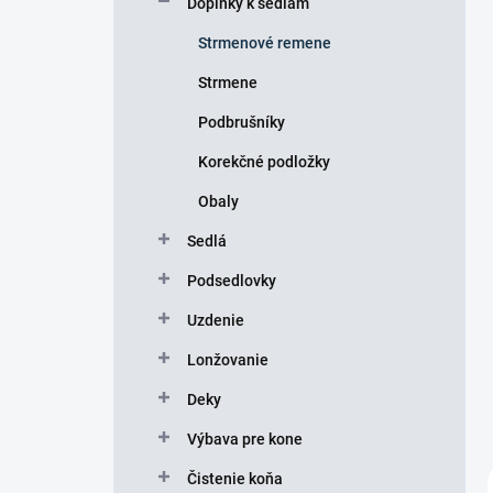
Doplnky k sedlám
e
l
Strmenové remene
Strmene
Podbrušníky
Korekčné podložky
Obaly
Sedlá
Podsedlovky
Uzdenie
Lonžovanie
Deky
Výbava pre kone
Čistenie koňa