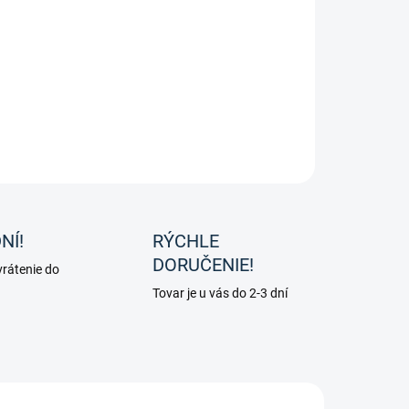
né strmeňové remene od značky Passier.
ILNÉ INFORMÁCIE
OPÝTAŤ SA
NÍ!
RÝCHLE
DORUČENIE!
rátenie do
Tovar je u vás do 2-3 dní