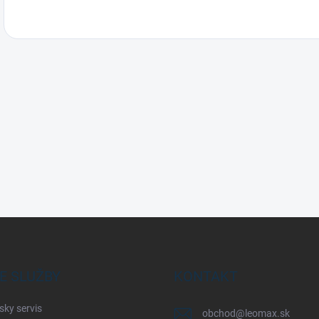
E SLUŽBY
KONTAKT
sky servis
obchod
@
leomax.sk