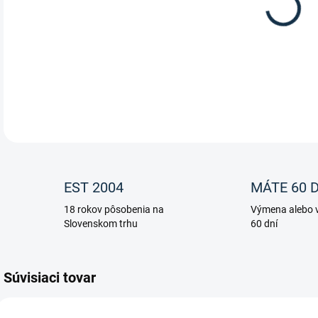
Kože
DETA
EST 2004
MÁTE 60 D
18 rokov pôsobenia na
Výmena alebo v
Slovenskom trhu
60 dní
Súvisiaci tovar