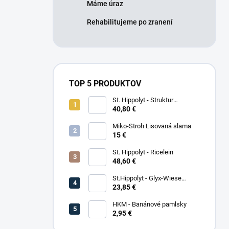
Máme úraz
Rehabilitujeme po zranení
TOP 5 PRODUKTOV
St. Hippolyt - Struktur
Energetikum
40,80 €
Miko-Stroh Lisovaná slama
15 €
St. Hippolyt - Ricelein
48,60 €
St.Hippolyt - Glyx-Wiese
Seniorfaser
23,85 €
HKM - Banánové pamlsky
2,95 €