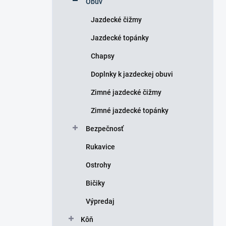
Obuv
e
l
Jazdecké čižmy
Jazdecké topánky
Chapsy
Doplnky k jazdeckej obuvi
Zimné jazdecké čižmy
Zimné jazdecké topánky
Bezpečnosť
Rukavice
Ostrohy
Bičiky
Výpredaj
Kôň