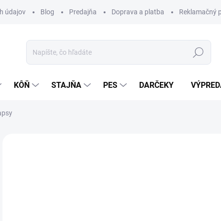
h údajov
Blog
Predajňa
Doprava a platba
Reklamačný p
Hľadať
KÔŇ
STAJŇA
PES
DARČEKY
VÝPRED
apsy
Neohodnotené
Podrobnosti hodnotenia
ZNAČKA:
PFI
27
Jedn
Z
cena