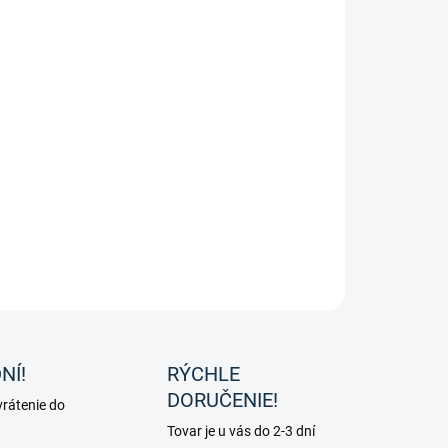
FF - Detske minichapsy
ILNÉ INFORMÁCIE
OPÝTAŤ SA
NÍ!
RÝCHLE
DORUČENIE!
rátenie do
Tovar je u vás do 2-3 dní