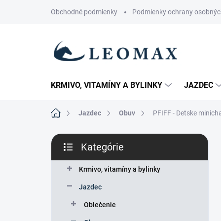
Prejsť
Obchodné podmienky
Podmienky ochrany osobnýc
na
obsah
KRMIVO, VITAMÍNY A BYLINKY
JAZDEC
Domov
Jazdec
Obuv
PFIFF - Detske minich
B
Kategórie
o
Preskočiť
č
kategórie
n
Krmivo, vitamíny a bylinky
ý
Jazdec
p
a
Oblečenie
n