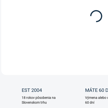
PFI
DETA
EST 2004
MÁTE 60 D
18 rokov pôsobenia na
Výmena alebo v
Slovenskom trhu
60 dní