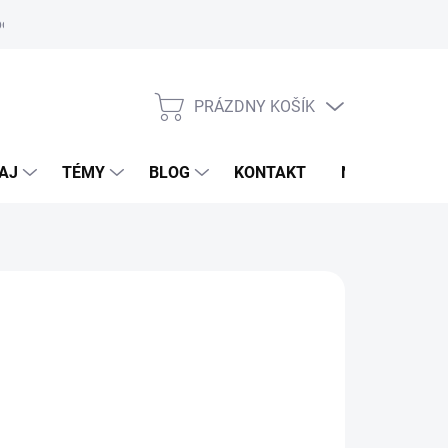
oriadok
PRÁZDNY KOŠÍK
NÁKUPNÝ
KOŠÍK
AJ
TÉMY
BLOG
KONTAKT
NOVINKY
FF
,95 €
otková
voľte variant
: