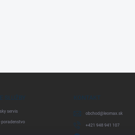
E SLUŽBY
KONTAKT
sky servis
obchod
@
leomax.sk
 poradenstvo
+421 948 941 107