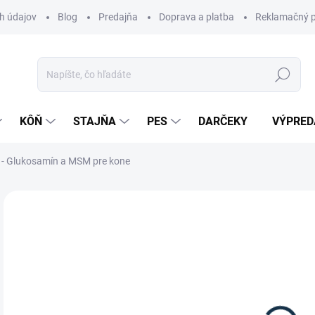
h údajov
Blog
Predajňa
Doprava a platba
Reklamačný p
Hľadať
KÔŇ
STAJŇA
PES
DARČEKY
VÝPRED
- Glukosamín a MSM pre kone
Neohodnotené
Podrobnosti hodnotenia
ZNAČKA:
PH
o
Jedn
Z
cena