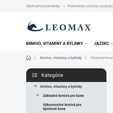
Prejsť
Obchodné podmienky
Podmienky ochrany osobnýc
na
obsah
KRMIVO, VITAMÍNY A BYLINKY
JAZDEC
Domov
Krmivo, vitamíny a bylinky
PharmaHorse 
B
Kategórie
o
Preskočiť
č
kategórie
n
Krmivo, vitamíny a bylinky
ý
Základné krmivá pre kone
p
a
Výkonnostné krmivá pre
n
športové kone