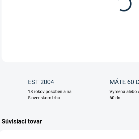
Gluk
vyvá
sulf
DETA
EST 2004
MÁTE 60 D
18 rokov pôsobenia na
Výmena alebo v
Slovenskom trhu
60 dní
Súvisiaci tovar