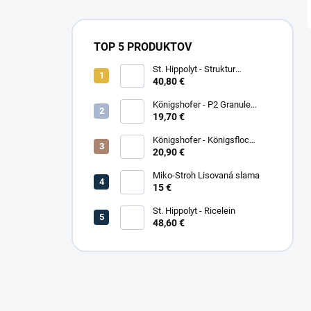
TOP 5 PRODUKTOV
St. Hippolyt - Struktur
Energetikum
40,80 €
Königshofer - P2 Granule
Freizeit
19,70 €
Königshofer - Königsfloc
základne musli
20,90 €
Miko-Stroh Lisovaná slama
15 €
St. Hippolyt - Ricelein
48,60 €