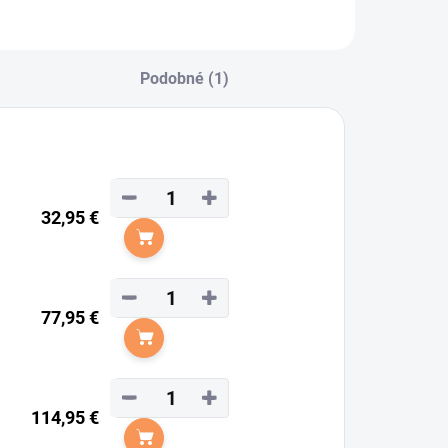
Podobné (1)
−
+
32,95 €
Do košíka
−
+
77,95 €
Do košíka
−
+
114,95 €