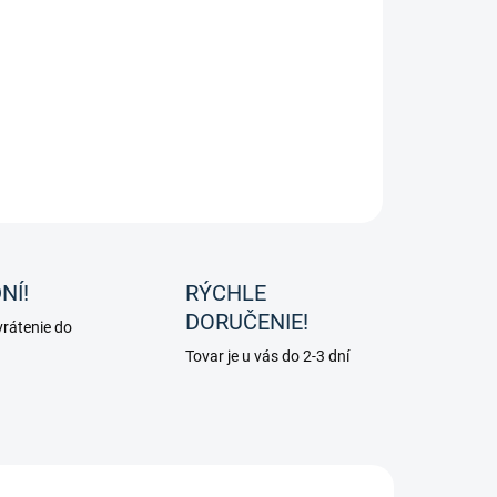
osamín a MSM pre kone od spoločnosti Pharmahorse je
žená čistá zmes. Produkt obsahuje 50 % glukosamín
átu 2KCL a 50 % MSM, vo farmaceutickej kvalite.
ILNÉ INFORMÁCIE
OPÝTAŤ SA
NÍ!
RÝCHLE
DORUČENIE!
rátenie do
Tovar je u vás do 2-3 dní