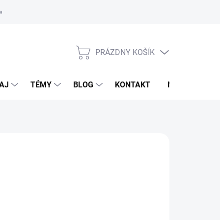
oriadok
PRÁZDNY KOŠÍK
NÁKUPNÝ
KOŠÍK
AJ
TÉMY
BLOG
KONTAKT
NOVINKY
ARMAHORSE
d
18,95 €
otková
voľte variant
: