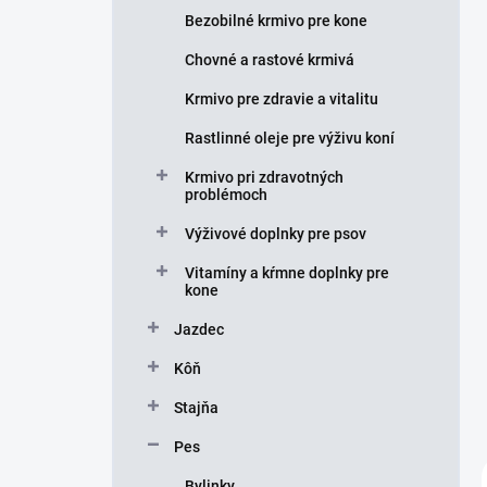
e
Bezobilné krmivo pre kone
l
Chovné a rastové krmivá
Krmivo pre zdravie a vitalitu
Rastlinné oleje pre výživu koní
Krmivo pri zdravotných
problémoch
Výživové doplnky pre psov
Vitamíny a kŕmne doplnky pre
kone
Jazdec
Kôň
Stajňa
Pes
Bylinky