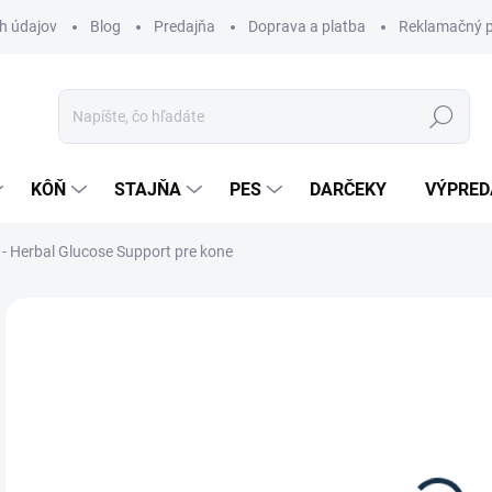
h údajov
Blog
Predajňa
Doprava a platba
Reklamačný p
Hľadať
KÔŇ
STAJŇA
PES
DARČEKY
VÝPRED
 Herbal Glucose Support pre kone
Neohodnotené
Podrobnosti hodnotenia
ZNAČKA:
PH
o
Jedn
Z
cena