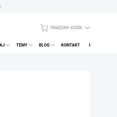
oriadok
PRÁZDNY KOŠÍK
NÁKUPNÝ
KOŠÍK
AJ
TÉMY
BLOG
KONTAKT
NOVINKY
ARMAHORSE
d
49,95 €
otková
voľte variant
: