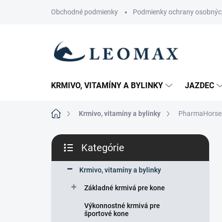
Prejsť
Obchodné podmienky
Podmienky ochrany osobnýc
na
obsah
KRMIVO, VITAMÍNY A BYLINKY
JAZDEC
Domov
Krmivo, vitamíny a bylinky
PharmaHorse -
B
Kategórie
o
Preskočiť
č
kategórie
n
Krmivo, vitamíny a bylinky
ý
Základné krmivá pre kone
p
a
Výkonnostné krmivá pre
n
športové kone