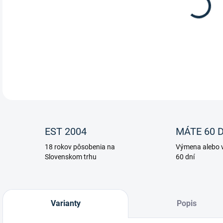
Herb
je v
rozm
DETA
EST 2004
MÁTE 60 D
18 rokov pôsobenia na
Výmena alebo v
Slovenskom trhu
60 dní
Varianty
Popis