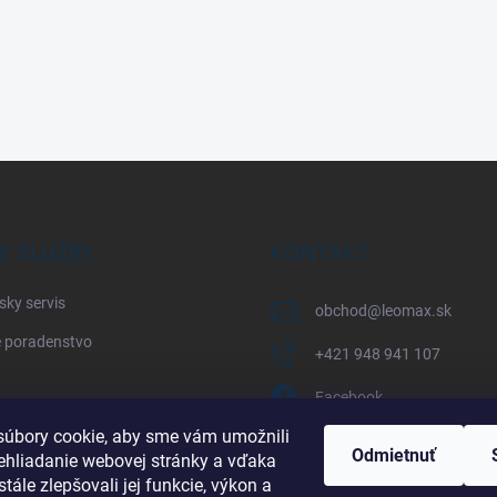
E SLUŽBY
KONTAKT
sky servis
obchod
@
leomax.sk
 poradenstvo
+421 948 941 107
Facebook
úbory cookie, aby sme vám umožnili
leomax_by_spisak_riding
Odmietnuť
ehliadanie webovej stránky a vďaka
tále zlepšovali jej funkcie, výkon a
+421 948 941 107