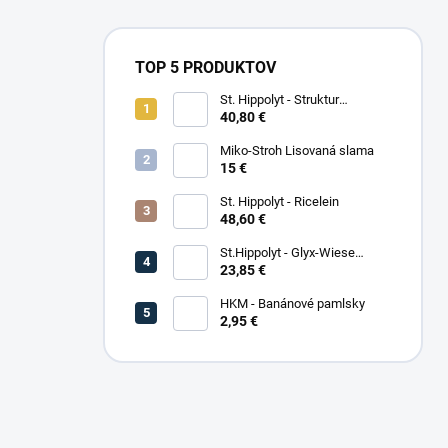
TOP 5 PRODUKTOV
St. Hippolyt - Struktur
Energetikum
40,80 €
Miko-Stroh Lisovaná slama
15 €
St. Hippolyt - Ricelein
48,60 €
St.Hippolyt - Glyx-Wiese
Seniorfaser
23,85 €
HKM - Banánové pamlsky
2,95 €