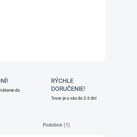
al Glucose Support pre kone od spoločnosti Pharmahorse
yvážená zmes mníchovského korenia, senovky gréckej,
arínu, žihľavy a zázvoru.
ILNÉ INFORMÁCIE
OPÝTAŤ SA
NÍ!
RÝCHLE
DORUČENIE!
rátenie do
Tovar je u vás do 2-3 dní
Podobné (1)