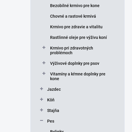
e
Bezobilné krmivo pre kone
l
Chovné a rastové krmivá
Krmivo pre zdravie a vitalitu
Rastlinné oleje pre výživu koní
Krmivo pri zdravotných
problémoch
Výživové doplnky pre psov
Vitamíny a kŕmne doplnky pre
kone
Jazdec
Kôň
Stajňa
Pes
Bylinky