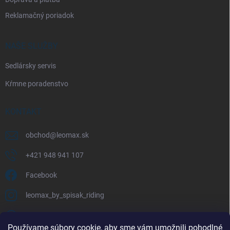
Reklamačný poriadok
NAŠE SLUŽBY
Sedlársky servis
Kŕmne poradenstvo
KONTAKT
obchod
@
leomax.sk
+421 948 941 107
Facebook
leomax_by_spisak_riding
+421 948 941 107
Používame súbory cookie, aby sme vám umožnili pohodlné