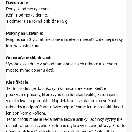
Dávkovanie:
Pony: ½ odmerky denne.
Kôň: 1 odmerka denne.
1 odmerka sa rovná približne 16 g.
Pokyny na užívanie:
Magnézium Glycinát pre kone môžete primiešať do dennej dávky
krmiva vášho koňa.
Odporúčané skladovanie:
Výrobok skladujte v pôvodnom obale na chladnom a suchom
mieste, mimo dosahu detí.
Klasifikácia:
Tento produkt je doplnkovým krmivom pre kone. Keďže
používame prísady, ktoré vyhovujú ľudskej kvalite, zaručujeme
vysokú kvalitu produktu. Napriek tomu, vzhľadom na veľkosť
odmerky a odporúčanej dávky, odporúčame tento produkt dávať
len poníkom a koňom.
Tento produkt nie je liek a nemá liečivé účinky. Doplnky výživy nie
sú náhradou zdravého životného štýlu a vyváženej stravy. Z tohto
dôvodu, ak je váš kôň chorý alebo má zdravotné ťažkosti, je