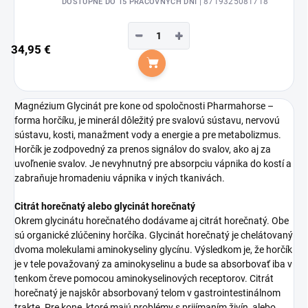
| 8719325081718
DOSTUPNÉ DO 15 PRACOVNÝCH DNÍ
−
+
34,95 €
Do košíka
Magnézium Glycinát pre kone od spoločnosti Pharmahorse –
forma horčíku, je minerál dôležitý pre svalovú sústavu, nervovú
sústavu, kosti, manažment vody a energie a pre metabolizmus.
Horčík je zodpovedný za prenos signálov do svalov, ako aj za
uvoľnenie svalov. Je nevyhnutný pre absorpciu vápnika do kostí a
zabraňuje hromadeniu vápnika v iných tkanivách.
Citrát horečnatý alebo glycinát horečnatý
Okrem glycinátu horečnatého dodávame aj citrát horečnatý. Obe
sú organické zlúčeniny horčíka. Glycinát horečnatý je chelátovaný
dvoma molekulami aminokyseliny glycínu. Výsledkom je, že horčík
je v tele považovaný za aminokyselinu a bude sa absorbovať iba v
tenkom čreve pomocou aminokyselinových receptorov. Citrát
horečnatý je najskôr absorbovaný telom v gastrointestinálnom
trakte. Pre kone, ktoré majú problémy s prijímaním živín, alebo