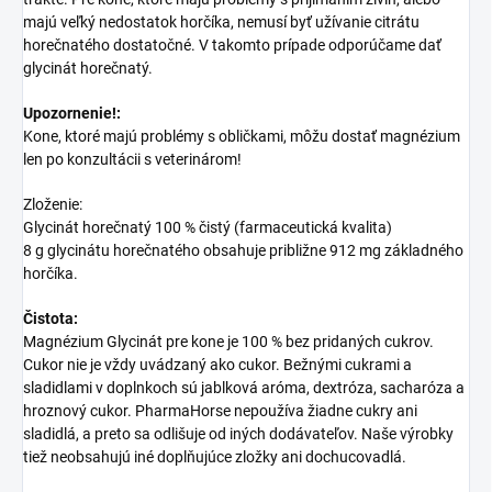
majú veľký nedostatok horčíka, nemusí byť užívanie citrátu
horečnatého dostatočné. V takomto prípade odporúčame dať
glycinát horečnatý.
Upozornenie!:
Kone, ktoré majú problémy s obličkami, môžu dostať magnézium
len po konzultácii s veterinárom!
Zloženie:
Glycinát horečnatý 100 % čistý (farmaceutická kvalita)
8 g glycinátu horečnatého obsahuje približne 912 mg základného
horčíka.
Čistota:
Magnézium Glycinát pre kone je 100 % bez pridaných cukrov.
Cukor nie je vždy uvádzaný ako cukor. Bežnými cukrami a
sladidlami v doplnkoch sú jablková aróma, dextróza, sacharóza a
hroznový cukor. PharmaHorse nepoužíva žiadne cukry ani
sladidlá, a preto sa odlišuje od iných dodávateľov. Naše výrobky
tiež neobsahujú iné doplňujúce zložky ani dochucovadlá.