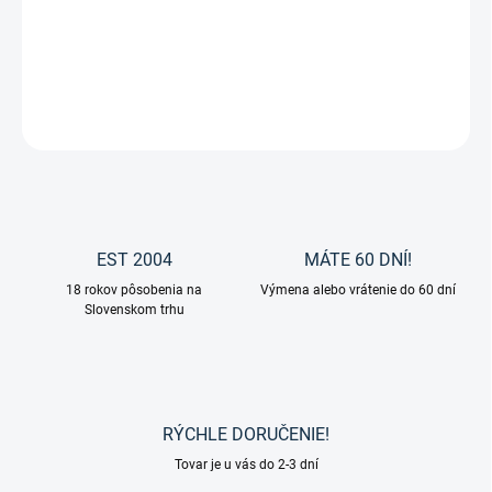
uvoľnenie svalov. Je nevyhnutný pre absorpciu vápnika do kostí a
zabraňuje hromadeniu vápnika v iných tkanivách.
DETAILNÉ INFORMÁCIE
OPÝTAŤ SA
EST 2004
MÁTE 60 DNÍ!
18 rokov pôsobenia na
Výmena alebo vrátenie do 60 dní
Slovenskom trhu
RÝCHLE DORUČENIE!
Tovar je u vás do 2-3 dní