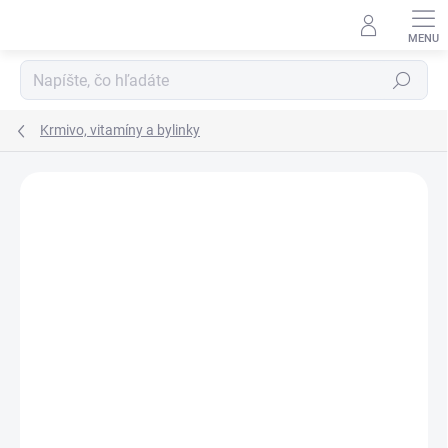
Prejsť
na
obsah
Hľadať
Krmivo, vitamíny a bylinky
Neohodnotené
Podrobnosti hodnotenia
ZNAČKA:
PHARMAHORSE