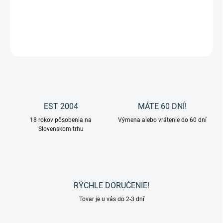
Pánske podkolienky od značky Pikeur.
DETAILNÉ INFORMÁCIE
OPÝTAŤ SA
EST 2004
MÁTE 60 DNÍ!
18 rokov pôsobenia na
Výmena alebo vrátenie do 60 dní
Slovenskom trhu
RÝCHLE DORUČENIE!
Tovar je u vás do 2-3 dní