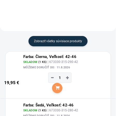
Zobraziť všetky súvisiace produkty
Farba: Čierna, Veľkosť: 42-46
| 673330-315-290-42
SKLADOM
(1 KS)
MÔŽEME DORUČIŤ DO:
11.8.2026
−
+
19,95 €
Do košíka
Farba: Šedá, Veľkosť: 42-46
| 673330-315-280-42
SKLADOM
(1 KS)
MÔŽEME DORUČIŤ DO:
11.8.2026