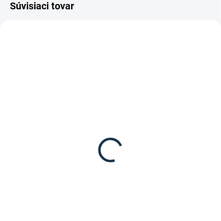
Súvisiaci tovar
SKLADOM
DOSTUPNÉ DO 15 PRACOVNÝCH DNÍ
(1 KS)
Waldhausen -Pánske
Waldhausen - Pánske
jazdecké polo tríčko
šporne set
Michigan
12,95 €
39,95 €
Detail
Detail
Pánske jazdecké polo tríčko
Michigan od značky
Waldhausen.