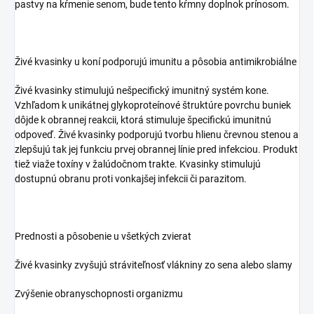
pastvy na kŕmenie senom, bude tento kŕmny doplnok prínosom.
Živé kvasinky u koní podporujú imunitu a pôsobia antimikrobiálne
Živé kvasinky stimulujú nešpecifický imunitný systém kone.
Vzhľadom k unikátnej glykoproteínové štruktúre povrchu buniek
dôjde k obrannej reakcii, ktorá stimuluje špecifickú imunitnú
odpoveď. Živé kvasinky podporujú tvorbu hlienu črevnou stenou a
zlepšujú tak jej funkciu prvej obrannej línie pred infekciou. Produkt
tiež viaže toxíny v žalúdočnom trakte. Kvasinky stimulujú
dostupnú obranu proti vonkajšej infekcii či parazitom.
Prednosti a pôsobenie u všetkých zvierat
Živé kvasinky zvyšujú stráviteľnosť vlákniny zo sena alebo slamy
Zvýšenie obranyschopnosti organizmu