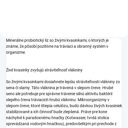
starostlivo vybranými zložkami:
probiotiká, psyllium a
saccharomyces cerevisiae
(kvasinka pivná).
Minerálne probiotický liz so živými kvasinkami, o ktorých je
známe, že pôsobí pozitívne na tráviaci a obranný systém v
organizme.
Živé kvasinky zvyšujú stráviteľnosť vlákniny
So živými kvasinkami dosiahnete lepšiu stráviteľnosti vlákniny zo
sena či slamy. Táto vláknina je trávená v slepom čreve. Hrubé
seno ale potrebuje pre správne trávenie silnú aktivitu baktérií
slepého čreva tráviacich hrubú vlákninu. Mikroorganizmy v
slepom čreve, ktoré štiepia celulózu, budú dávkou živých kvasiniek
stabilizované a ich činnosť bude zlepšená. Práve pre kone
náchylné k paradoxnému hnačky (Kotwasser, tvrdá stolica
sprevádzaná vodovým hnačkou), predovšetkým pri prechode z