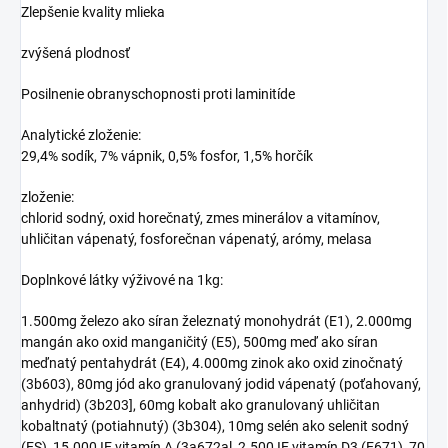
Zlepšenie kvality mlieka
zvýšená plodnosť
Posilnenie obranyschopnosti proti laminitíde
Analytické zloženie:
29,4% sodík, 7% vápnik, 0,5% fosfor, 1,5% horčík
zloženie:
chlorid sodný, oxid horečnatý, zmes minerálov a vitamínov,
uhličitan vápenatý, fosforečnan vápenatý, arómy, melasa
Doplnkové látky výživové na 1kg:
1.500mg železo ako síran železnatý monohydrát (E1), 2.000mg
mangán ako oxid manganičitý (E5), 500mg meď ako síran
meďnatý pentahydrát (E4), 4.000mg zinok ako oxid zinočnatý
(3b603), 80mg jód ako granulovaný jodid vápenatý (poťahovaný,
anhydrid) (3b203], 60mg kobalt ako granulovaný uhličitan
kobaltnatý (potiahnutý) (3b304), 10mg selén ako selenit sodný
(ES), 15.000 IE vitamín A (3a672al, 2.500 IE vitamín D3 (E671), 70