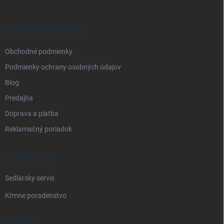
ä
t
i
INFORMÁCIE PRE VÁS
e
Obchodné podmienky
Podmienky ochrany osobných údajov
Blog
Predajňa
Doprava a platba
Reklamačný poriadok
NAŠE SLUŽBY
Sedlársky servis
Kŕmne poradenstvo
KONTAKT