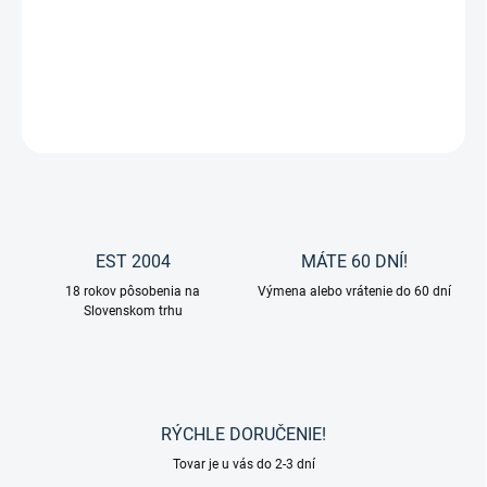
Probiotic Hi yeast, minerálny probiotický liz so živými
kvasinkovými kultúrami od značky SIN Hellas.
DETAILNÉ INFORMÁCIE
OPÝTAŤ SA
EST 2004
MÁTE 60 DNÍ!
18 rokov pôsobenia na
Výmena alebo vrátenie do 60 dní
Slovenskom trhu
RÝCHLE DORUČENIE!
Tovar je u vás do 2-3 dní