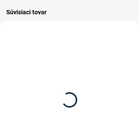
Súvisiaci tovar
SKLADOM
VYPREDANÉ
(1 KS)
PharmaHorse - Probio
St. Hippolyt - Kvasnice
pre kone
"Hefekultur"
39,95 €
od
34,85 €
Detail
Do košíka
Probio pre kone od spoločnosti
Kvasnice Hefekultur od značky st.
Pharmahorse je doplnkové
Hippolyt.
krmivo pre kone s troma