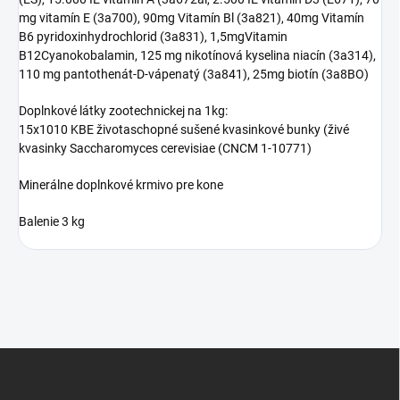
mg vitamín E (3a700), 90mg Vitamín Bl (3a821), 40mg Vitamín
B6 pyridoxinhydrochlorid (3a831), 1,5mgVitamin
B12Cyanokobalamin, 125 mg nikotínová kyselina niacín (3a314),
110 mg pantothenát-D-vápenatý (3a841), 25mg biotín (3a8BO)
Doplnkové látky zootechnickej na 1kg:
15x1010 KBE životaschopné sušené kvasinkové bunky (živé
kvasinky Saccharomyces cerevisiae (CNCM 1-10771)
Minerálne doplnkové krmivo pre kone
Balenie 3 kg
Z
á
p