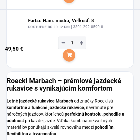
Do košíka
Farba: Nám. modrá, Veľkosť: 8
| 3301-292-0590-8
DOSTUPNÉ DO 10-12 DNÍ
−
+
49,50 €
Do košíka
Roeckl Marbach – prémiové jazdecké
rukavice s vynikajúcim komfortom
Letné jazdecké rukavice Marbach
od značky Roeckl sú
komfortné a funkčné jazdecké rukavice
, navrhnuté pre
náročných jazdcov, ktorí chcú
perfektnú kontrolu, pohodlie a
odolnosť
pri každej jazde. Vďaka kombinácii kvalitných
materiálov ponúkajú skvelú rovnováhu medzi
pohodlím,
flexibilitou a trvácnosťou
.