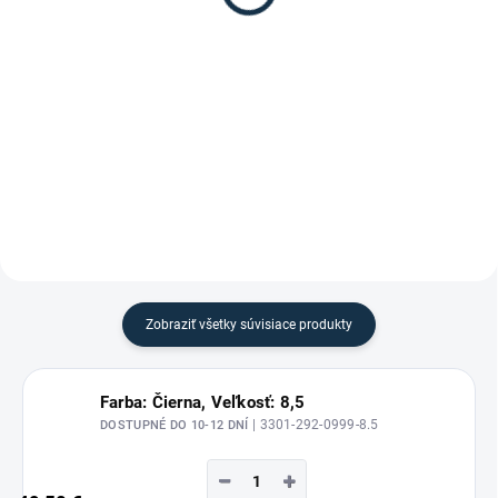
99,95 €
Detail
Detail
Jazdecká prilba Duell One Bronze
od značky CASCO.
Dámske jazdecké nohavice Hella
High Waist Silikon od značky
Waldhausen.
Zobraziť všetky súvisiace produkty
Farba: Čierna, Veľkosť: 8,5
| 3301-292-0999-8.5
DOSTUPNÉ DO 10-12 DNÍ
−
+