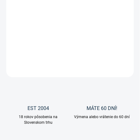
Letné jazdecké rukavice Marbach
od značky Roeckl sú
komfortné a funkčné jazdecké rukavice
, navrhnuté pre
náročných jazdcov, ktorí chcú
perfektnú kontrolu, pohodlie a
odolnosť
pri každej jazde. Vďaka kombinácii kvalitných materiálov
ponúkajú skvelú rovnováhu medzi
pohodlím, flexibilitou a
trvácnosťou
.
DETAILNÉ INFORMÁCIE
OPÝTAŤ SA
EST 2004
MÁTE 60 DNÍ!
18 rokov pôsobenia na
Výmena alebo vrátenie do 60 dní
Slovenskom trhu