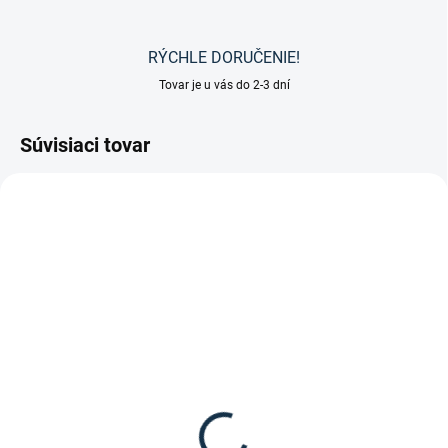
RÝCHLE DORUČENIE!
Tovar je u vás do 2-3 dní
Súvisiaci tovar
SKLADOM
SKLADOM
(1 KS)
(1 KS)
CASCO - Jazdecká prilba
Waldhausen - Dámske
DUELL One Bronze
jazdecké nohavice Hella
High Waist Silikon
235 €