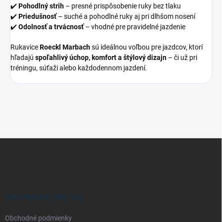
✔️
Pohodlný strih
– presné prispôsobenie ruky bez tlaku
✔️
Priedušnosť
– suché a pohodlné ruky aj pri dlhšom nosení
✔️
Odolnosť a trvácnosť
– vhodné pre pravidelné jazdenie
Rukavice
Roeckl Marbach
sú ideálnou voľbou pre jazdcov, ktorí
hľadajú
spoľahlivý úchop, komfort a štýlový dizajn
– či už pri
tréningu, súťaži alebo každodennom jazdení.
Z
á
p
ä
t
i
INFORMÁCIE PRE VÁS
e
Obchodné podmienky