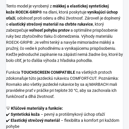
Tento model je vyrobený z
mäkkej a elastickej syntetickej
kože ROECK-GRIP®
na dlani, ktorá poskytuje
vynikajúci úchop
oťaží
, odolnosť proti oderu a dlhú životnosť. Zároveň je doplnený
o
elastický strečový materiál na chrbte rukavice
, ktorý
zabezpečuje
voľnosť pohybu prstov
a optimálne prispôsobenie
ruky bez zbytočného tlaku či obmedzenia. Výhody materiálu
ROECK-GRIP®: Je veľmi tenký a navyše mimoriadne mäkký a
pružný, čo vedie k pohodlnému a vynikajúcemu prispôsobeniu.
Keďže jednoduché zapínanie na zápästí nemá žiadne švy, ktoré by
bolo cítiť, je to ďalšia výhoda z hľadiska pohodlia.
Funkcia
TOUCHSCREEN COMPATIBLE
na všetkých prstoch
zdokonaľuje túto jazdeckú rukavicu COMFORT-CUT. Poznámka:
Rovnako ako všetky jazdecké rukavice by sa aj MARBACH mali
pravidelne prať v práčke pri teplote 30 °C, aby sa zachovala ich
funkčnosť a dlhá životnosť.
💡
Kľúčové materiály a funkcie:
✔️
Syntetická koža
– pevný a protišmykový úchop oťaží
✔️
Elastický strečový materiál
– flexibilita a komfort pri každom
pohybe