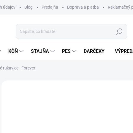
h údajov
Blog
Predajňa
Doprava a platba
Reklamačný p
Hľadať
KÔŇ
STAJŇA
PES
DARČEKY
VÝPRED
 rukavice - Forever
Neohodnotené
Podrobnosti hodnotenia
ZNAČKA:
SC
VÝPREDAJ
59
Jedn
Z
cena