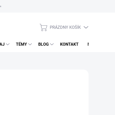
oriadok
PRÁZDNY KOŠÍK
NÁKUPNÝ
KOŠÍK
AJ
TÉMY
BLOG
KONTAKT
NOVINKY
HMIDT HANDSCHUHE
,90 €
49,90 €
otková
voľte variant
: