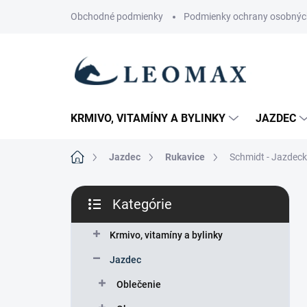
Prejsť
Obchodné podmienky
Podmienky ochrany osobnýc
na
obsah
KRMIVO, VITAMÍNY A BYLINKY
JAZDEC
Domov
Jazdec
Rukavice
Schmidt - Jazdecké
B
Kategórie
o
Preskočiť
č
kategórie
n
Krmivo, vitamíny a bylinky
ý
Jazdec
p
a
Oblečenie
n