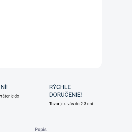
ecké rukavice Forever od značky Schmidt
ILNÉ INFORMÁCIE
OPÝTAŤ SA
NÍ!
RÝCHLE
DORUČENIE!
rátenie do
Tovar je u vás do 2-3 dní
Popis