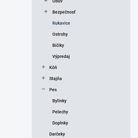
Obuv
e
l
Bezpečnosť
Rukavice
Ostrohy
Bičiky
Výpredaj
Kôň
Stajňa
Pes
Bylinky
Pelechy
Doplnky
Darčeky