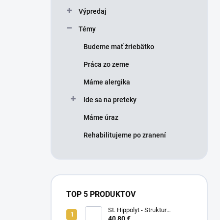
Výpredaj
Témy
Budeme mať žriebätko
Práca zo zeme
Máme alergika
Ide sa na preteky
Máme úraz
Rehabilitujeme po zranení
TOP 5 PRODUKTOV
St. Hippolyt - Struktur
Energetikum
40,80 €