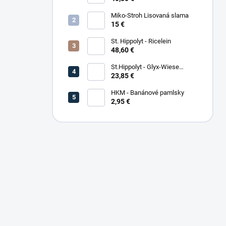
Miko-Stroh Lisovaná slama
15 €
St. Hippolyt - Ricelein
48,60 €
St.Hippolyt - Glyx-Wiese
Seniorfaser
23,85 €
HKM - Banánové pamlsky
2,95 €