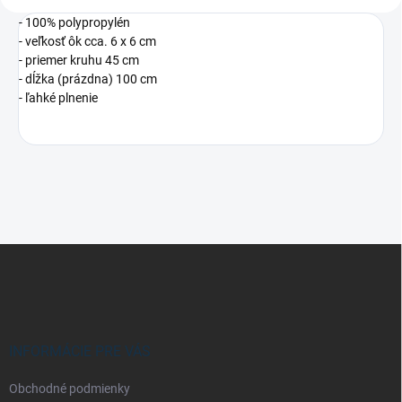
- 100% polypropylén
- veľkosť ôk cca. 6 x 6 cm
- priemer kruhu 45 cm
- dĺžka (prázdna) 100 cm
- ľahké plnenie
Z
á
p
ä
t
i
INFORMÁCIE PRE VÁS
e
Obchodné podmienky