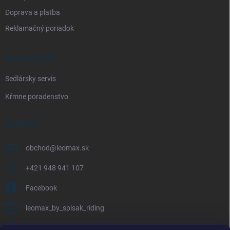
Doprava a platba
Reklamačný poriadok
NAŠE SLUŽBY
Sedlársky servis
Kŕmne poradenstvo
KONTAKT
obchod
@
leomax.sk
+421 948 941 107
Facebook
leomax_by_spisak_riding
+421 948 941 107