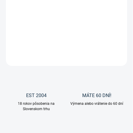
12.8.2026
−
+
Pridať do košíka
Spooks - Jazdecké sako "Showjacket Classic"
DETAILNÉ INFORMÁCIE
OPÝTAŤ SA
EST 2004
MÁTE 60 DNÍ!
18 rokov pôsobenia na
Výmena alebo vrátenie do 60 dní
Slovenskom trhu