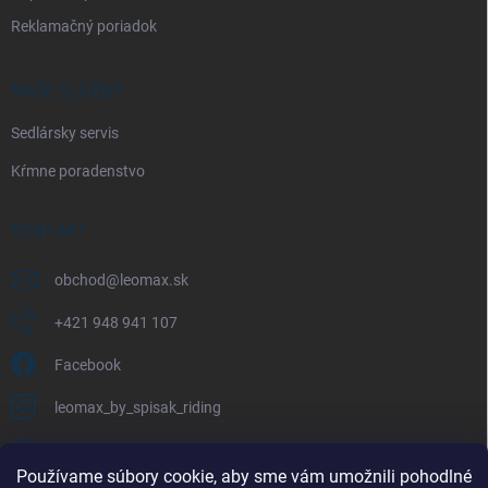
Reklamačný poriadok
NAŠE SLUŽBY
Sedlársky servis
Kŕmne poradenstvo
KONTAKT
obchod
@
leomax.sk
+421 948 941 107
Facebook
leomax_by_spisak_riding
+421 948 941 107
Používame súbory cookie, aby sme vám umožnili pohodlné