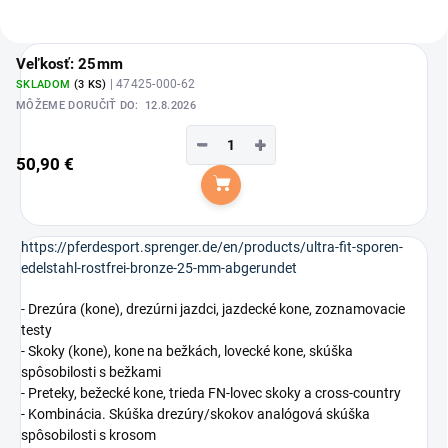
Veľkosť: 25mm
| 47425-000-62
SKLADOM
(3 KS)
MÔŽEME DORUČIŤ DO:
12.8.2026
−
+
50,90 €
Do košíka
https://pferdesport.sprenger.de/en/products/ultra-fit-sporen-
edelstahl-rostfrei-bronze-25-mm-abgerundet
- Drezúra (kone), drezúrni jazdci, jazdecké kone, zoznamovacie
testy
- Skoky (kone), kone na bežkách, lovecké kone, skúška
spôsobilosti s bežkami
- Preteky, bežecké kone, trieda FN-lovec skoky a cross-country
- Kombinácia. Skúška drezúry/skokov analógová skúška
spôsobilosti s krosom