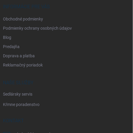
t
i
INFORMÁCIE PRE VÁS
e
Obchodné podmienky
Podmienky ochrany osobných údajov
Blog
Predajňa
Doprava a platba
Reklamačný poriadok
NAŠE SLUŽBY
Sedlársky servis
Kŕmne poradenstvo
KONTAKT