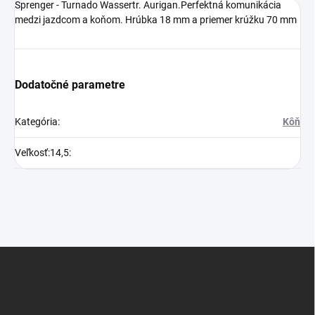
Sprenger - Turnado Wassertr. Aurigan.Perfektná komunikácia
medzi jazdcom a koňom. Hrúbka 18 mm a priemer krúžku 70 mm
Dodatočné parametre
Kategória
:
Kôň
Veľkosť:14‚5
:
Z
á
p
ä