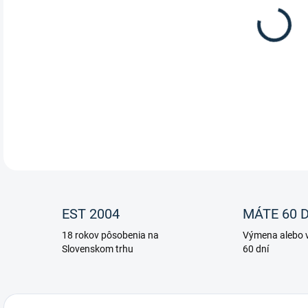
12.
St. 
DETA
EST 2004
MÁTE 60 D
18 rokov pôsobenia na
Výmena alebo v
Slovenskom trhu
60 dní