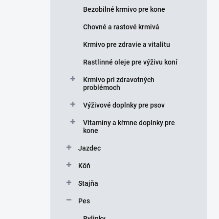
e
Bezobilné krmivo pre kone
l
Chovné a rastové krmivá
Krmivo pre zdravie a vitalitu
Rastlinné oleje pre výživu koní
Krmivo pri zdravotných
problémoch
Výživové doplnky pre psov
Vitamíny a kŕmne doplnky pre
kone
Jazdec
Kôň
Stajňa
Pes
Bylinky