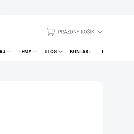
oriadok
PRÁZDNY KOŠÍK
NÁKUPNÝ
KOŠÍK
AJ
TÉMY
BLOG
KONTAKT
NOVINKY
 HIPPOLYT
 €
otková
LADOM
(1 KS)
:
EME DORUČIŤ