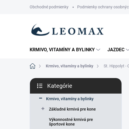
Prejsť
Obchodné podmienky
Podmienky ochrany osobnýc
na
obsah
KRMIVO, VITAMÍNY A BYLINKY
JAZDEC
Domov
Krmivo, vitamíny a bylinky
St. Hippolyt -
B
Kategórie
o
Preskočiť
č
kategórie
n
Krmivo, vitamíny a bylinky
ý
Základné krmivá pre kone
p
a
Výkonnostné krmivá pre
n
športové kone