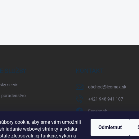
E SLUŽBY
KONTAKT
sky servis
obchod
@
leomax.sk
 poradenstvo
+421 948 941 107
Facebook
úbory cookie, aby sme vám umožnili
leomax_by_spisak_riding
Odmietnuť
ehliadanie webovej stránky a vďaka
tále zlepšovali jej funkcie, výkon a
+421 948 941 107