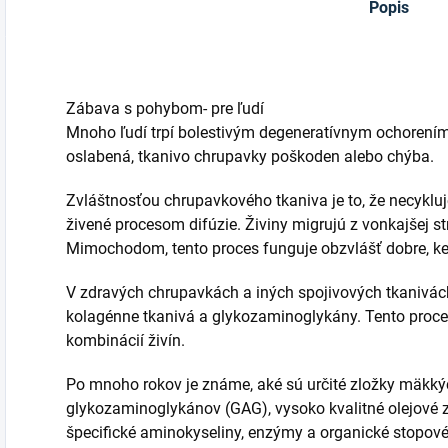
Popis
Zábava s pohybom- pre ľudí
Mnoho ľudí trpí bolestivým degeneratívnym ochorením 
oslabená, tkanivo chrupavky poškoden alebo chýba.
Zvláštnosťou chrupavkového tkaniva je to, že necykluje
živené procesom difúzie. Živiny migrujú z vonkajšej st
Mimochodom, tento proces funguje obzvlášť dobre, ke
V zdravých chrupavkách a iných spojivových tkanivách
kolagénne tkanivá a glykozaminoglykány. Tento proce
kombinácií živín.
Po mnoho rokov je známe, aké sú určité zložky mäkk
glykozaminoglykánov (GAG), vysoko kvalitné olejové zlo
špecifické aminokyseliny, enzýmy a organické stopo