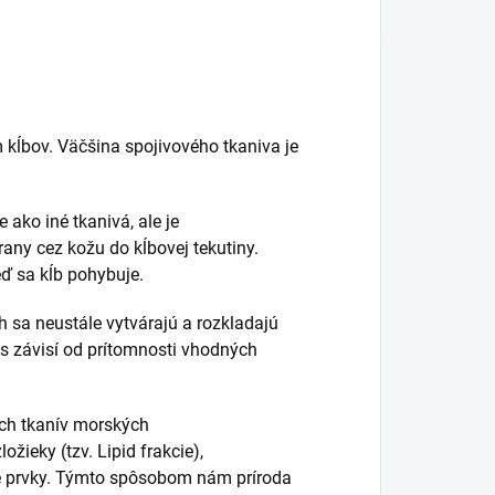
kĺbov. Väčšina spojivového tkaniva je
 ako iné tkanivá, ale je
rany cez kožu do kĺbovej tekutiny.
ď sa kĺb pohybuje.
 sa neustále vytvárajú a rozkladajú
s závisí od prítomnosti vhodných
ých tkanív morských
žieky (tzv. Lipid frakcie),
vé prvky. Týmto spôsobom nám príroda