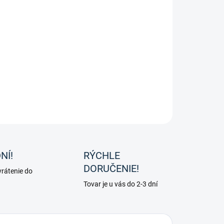
8.2026
−
+
Pridať do košíka
Hippolyt - Concal - kĺbová výživa pre ľudí
ILNÉ INFORMÁCIE
OPÝTAŤ SA
NÍ!
RÝCHLE
DORUČENIE!
rátenie do
Tovar je u vás do 2-3 dní