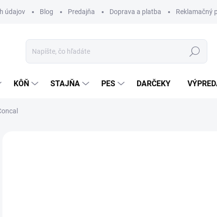
h údajov
Blog
Predajňa
Doprava a platba
Reklamačný p
Hľadať
KÔŇ
STAJŇA
PES
DARČEKY
VÝPRED
 Concal
Neohodnotené
Podrobnosti hodnotenia
ZNAČKA:
ST.
34
Jedn
SK
cena
MÔŽ
DO: