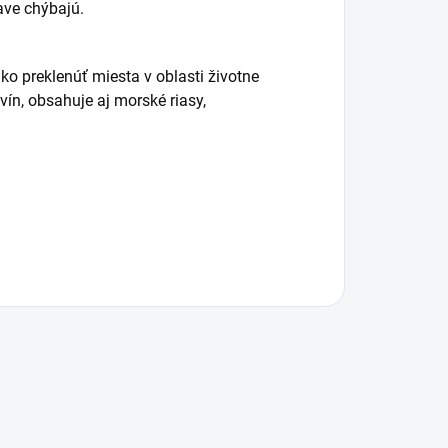
ave chýbajú.
ako preklenúť miesta v oblasti životne
ín, obsahuje aj morské riasy,