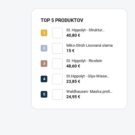
TOP 5 PRODUKTOV
St. Hippolyt - Struktur
Energetikum
40,80 €
Miko-Stroh Lisovaná slama
15 €
St. Hippolyt - Ricelein
48,60 €
St.Hippolyt - Glyx-Wiese
Seniorfaser
23,85 €
Waldhausen- Maska proti
hmyzu Premium
24,95 €