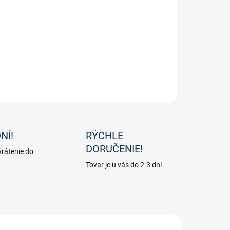
−
+
Pridať do košíka
hovo korenie od značky Stiefel.
OPÝTAŤ SA
NÍ!
RÝCHLE
DORUČENIE!
rátenie do
Tovar je u vás do 2-3 dní