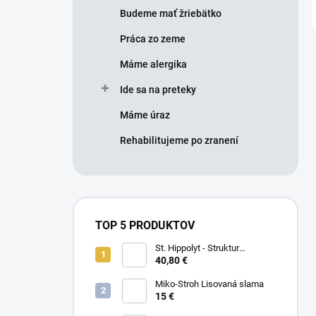
Budeme mať žriebätko
Práca zo zeme
Máme alergika
Ide sa na preteky
Máme úraz
Rehabilitujeme po zranení
TOP 5 PRODUKTOV
St. Hippolyt - Struktur
Energetikum
40,80 €
Miko-Stroh Lisovaná slama
15 €