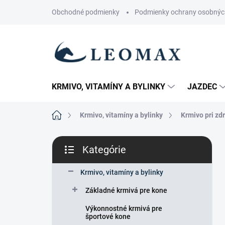
Prejsť
Obchodné podmienky
Podmienky ochrany osobnýc
na
obsah
KRMIVO, VITAMÍNY A BYLINKY
JAZDEC
Domov
Krmivo, vitamíny a bylinky
Krmivo pri z
B
Kategórie
o
Preskočiť
č
kategórie
n
Krmivo, vitamíny a bylinky
ý
Základné krmivá pre kone
p
a
Výkonnostné krmivá pre
n
športové kone