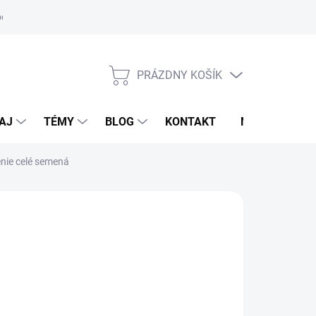
oriadok
PRÁZDNY KOŠÍK
NÁKUPNÝ
KOŠÍK
AJ
TÉMY
BLOG
KONTAKT
NOVINKY
enie celé semená
EFEL
,10 €
otková
TUPNÉ DO 7-10 DNÍ
: