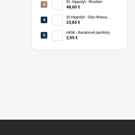
St. Hippolyt - Ricelein
48,60 €
St.Hippolyt - Glyx-Wiese
Seniorfaser
23,85 €
HKM - Banánové pamlsky
2,95 €
Z
á