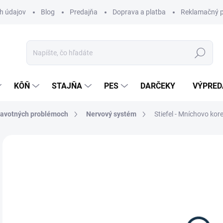
h údajov
Blog
Predajňa
Doprava a platba
Reklamačný p
Hľadať
KÔŇ
STAJŇA
PES
DARČEKY
VÝPRED
dravotných problémoch
Nervový systém
Stiefel - Mníchovo kor
Neohodnotené
Podrobnosti hodnotenia
ZNAČKA:
STI
12
Jedn
DOS
cena