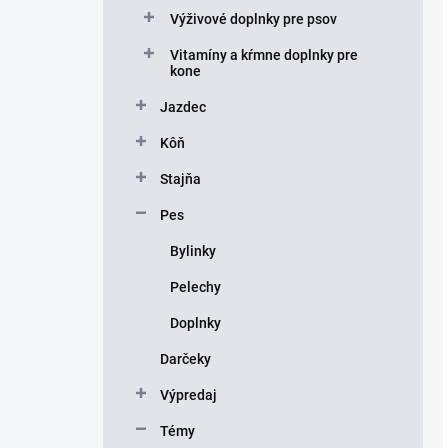
Výživové doplnky pre psov
Vitamíny a kŕmne doplnky pre
kone
Jazdec
Kôň
Stajňa
Pes
Bylinky
Pelechy
Doplnky
Darčeky
Výpredaj
Témy