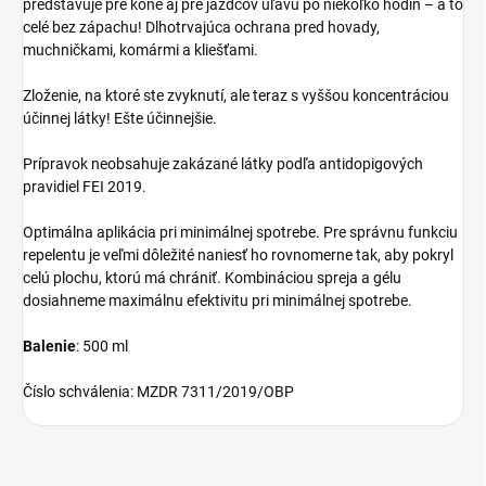
predstavuje pre kone aj pre jazdcov úľavu po niekoľko hodín – a to
celé bez zápachu! Dlhotrvajúca ochrana pred hovady,
muchničkami, komármi a kliešťami.
Zloženie, na ktoré ste zvyknutí, ale teraz s vyššou koncentráciou
účinnej látky! Ešte účinnejšie.
Prípravok neobsahuje zakázané látky podľa antidopigových
pravidiel FEI 2019.
Optimálna aplikácia pri minimálnej spotrebe. Pre správnu funkciu
repelentu je veľmi dôležité naniesť ho rovnomerne tak, aby pokryl
celú plochu, ktorú má chrániť. Kombináciou spreja a gélu
dosiahneme maximálnu efektivitu pri minimálnej spotrebe.
Balenie
: 500 ml
Číslo schválenia: MZDR 7311/2019/OBP