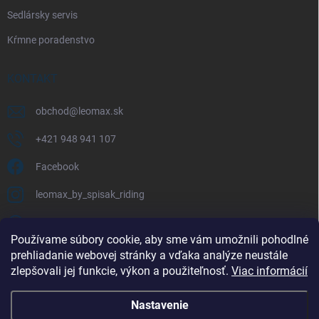
Sedlársky servis
Kŕmne poradenstvo
KONTAKT
obchod
@
leomax.sk
+421 948 941 107
Facebook
leomax_by_spisak_riding
+421 948 941 107
Používame súbory cookie, aby sme vám umožnili pohodlné
prehliadanie webovej stránky a vďaka analýze neustále
FACEBOOK
zlepšovali jej funkcie, výkon a použiteľnosť.
Viac informácií
Nastavenie