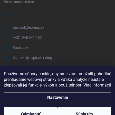
Kŕmne poradenstvo
KONTAKT
obchod
@
leomax.sk
+421 948 941 107
Facebook
leomax_by_spisak_riding
+421 948 941 107
Používame súbory cookie, aby sme vám umožnili pohodlné
prehliadanie webovej stránky a vďaka analýze neustále
FACEBOOK
zlepšovali jej funkcie, výkon a použiteľnosť.
Viac informácií
Nastavenie
Copyright 2026
LEOMAX.SK
. Všetky práva vyhradené.
Odmietnuť
Súhlasím