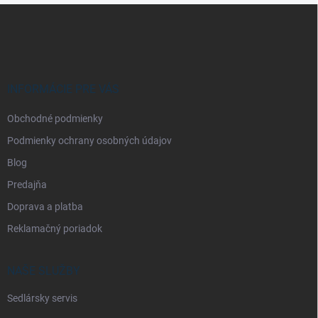
Z
á
p
ä
t
i
INFORMÁCIE PRE VÁS
e
Obchodné podmienky
Podmienky ochrany osobných údajov
Blog
Predajňa
Doprava a platba
Reklamačný poriadok
NAŠE SLUŽBY
Sedlársky servis