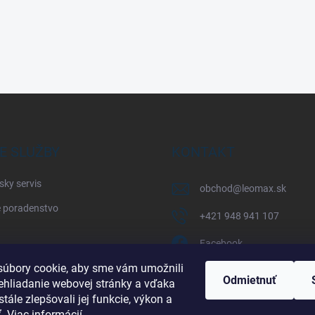
E SLUŽBY
KONTAKT
sky servis
obchod
@
leomax.sk
 poradenstvo
+421 948 941 107
Facebook
úbory cookie, aby sme vám umožnili
leomax_by_spisak_riding
Odmietnuť
ehliadanie webovej stránky a vďaka
tále zlepšovali jej funkcie, výkon a
+421 948 941 107
ť.
Viac informácií