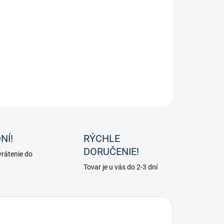
8.2026
−
+
Pridať do košíka
ILNÉ INFORMÁCIE
OPÝTAŤ SA
NÍ!
RÝCHLE
DORUČENIE!
rátenie do
Tovar je u vás do 2-3 dní