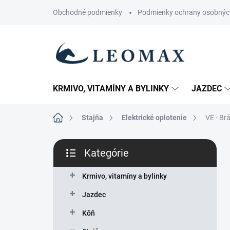
Prejsť
Obchodné podmienky
Podmienky ochrany osobnýc
na
obsah
KRMIVO, VITAMÍNY A BYLINKY
JAZDEC
Domov
Stajňa
Elektrické oplotenie
VE - Br
B
Kategórie
o
Preskočiť
č
kategórie
n
Krmivo, vitamíny a bylinky
ý
Jazdec
p
a
Kôň
n