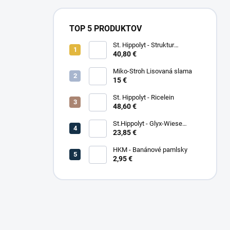
TOP 5 PRODUKTOV
St. Hippolyt - Struktur
Energetikum
40,80 €
Miko-Stroh Lisovaná slama
15 €
St. Hippolyt - Ricelein
48,60 €
St.Hippolyt - Glyx-Wiese
Seniorfaser
23,85 €
HKM - Banánové pamlsky
2,95 €