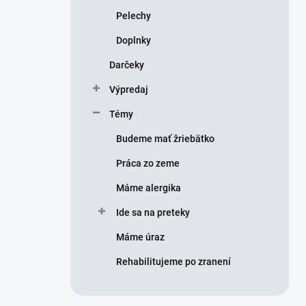
Pelechy
Doplnky
Darčeky
Výpredaj
Témy
Budeme mať žriebätko
Práca zo zeme
Máme alergika
Ide sa na preteky
Máme úraz
Rehabilitujeme po zranení