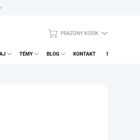
oriadok
PRÁZDNY KOŠÍK
NÁKUPNÝ
KOŠÍK
AJ
TÉMY
BLOG
KONTAKT
NOVINKY
RBL
60 €
otková
LADOM
(>5 KS)
:
EME DORUČIŤ