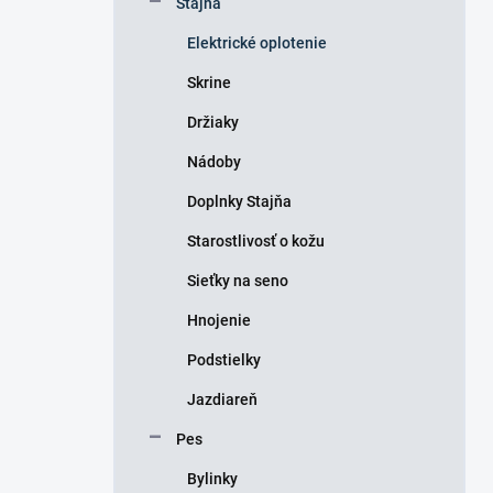
Stajňa
e
l
Elektrické oplotenie
Skrine
Držiaky
Nádoby
Doplnky Stajňa
Starostlivosť o kožu
Sieťky na seno
Hnojenie
Podstielky
Jazdiareň
Pes
Bylinky