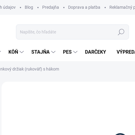
h údajov
Blog
Predajňa
Doprava a platba
Reklamačný p
Hľadať
KÔŇ
STAJŇA
PES
DARČEKY
VÝPRED
ánkový držiak (rukoväť) s hákom
Neohodnotené
Podrobnosti hodnotenia
ZNAČKA:
KE
1,
Jedn
SK
cena
MÔŽ
DO: