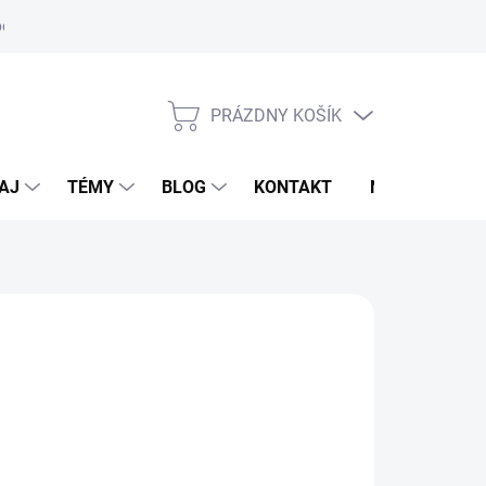
oriadok
PRÁZDNY KOŠÍK
NÁKUPNÝ
KOŠÍK
AJ
TÉMY
BLOG
KONTAKT
NOVINKY
,25 €
otková
LADOM
(1 KS)
:
EME DORUČIŤ