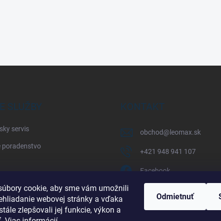
E SLUŽBY
KONTAKT
sky servis
obchod
@
leomax.sk
 poradenstvo
+421 948 941 107
Facebook
úbory cookie, aby sme vám umožnili
leomax_by_spisak_riding
Odmietnuť
ehliadanie webovej stránky a vďaka
tále zlepšovali jej funkcie, výkon a
+421 948 941 107
ť.
Viac informácií