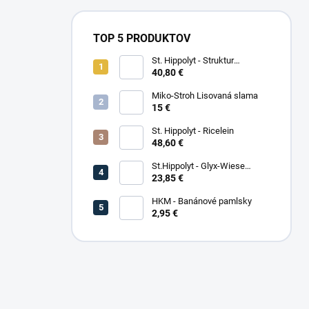
TOP 5 PRODUKTOV
St. Hippolyt - Struktur
Energetikum
40,80 €
Miko-Stroh Lisovaná slama
15 €
St. Hippolyt - Ricelein
48,60 €
St.Hippolyt - Glyx-Wiese
Seniorfaser
23,85 €
HKM - Banánové pamlsky
2,95 €