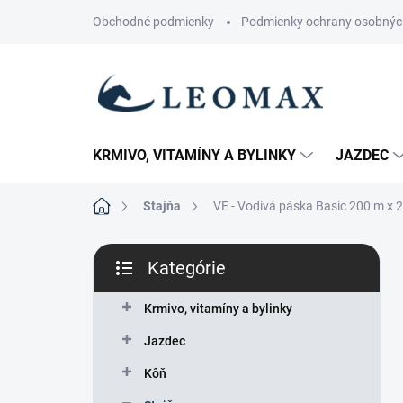
Prejsť
Obchodné podmienky
Podmienky ochrany osobnýc
na
obsah
KRMIVO, VITAMÍNY A BYLINKY
JAZDEC
Domov
Stajňa
VE - Vodivá páska Basic 200 m x
B
Kategórie
o
Preskočiť
č
kategórie
n
Krmivo, vitamíny a bylinky
ý
Jazdec
p
a
Kôň
n