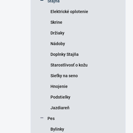
Stajňa
e
l
Elektrické oplotenie
Skrine
Držiaky
Nádoby
Doplnky Stajňa
Starostlivosť o kožu
Sieťky na seno
Hnojenie
Podstielky
Jazdiareň
Pes
Bylinky