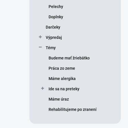
Pelechy
Doplnky
Darčeky
Výpredaj
Témy
Budeme mať žriebätko
Práca zo zeme
Máme alergika
Ide sa na preteky
Máme úraz
Rehabilitujeme po zranení