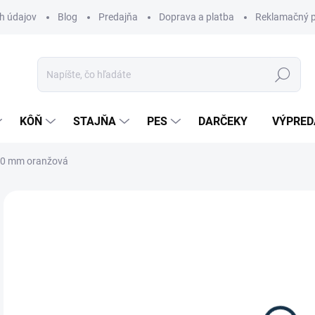
h údajov
Blog
Predajňa
Doprava a platba
Reklamačný p
Hľadať
KÔŇ
STAJŇA
PES
DARČEKY
VÝPRED
 20 mm oranžová
Neohodnotené
Podrobnosti hodnotenia
13
Jedn
SK
cena
MÔŽ
DO: