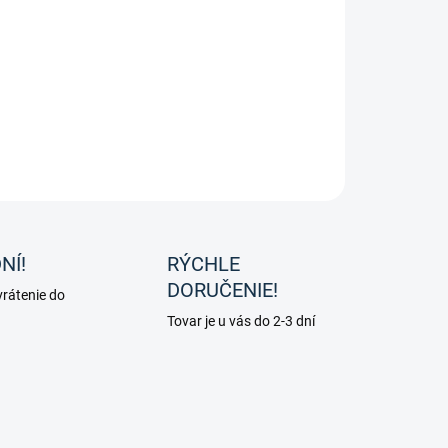
8.2026
−
+
Pridať do košíka
OPÝTAŤ SA
NÍ!
RÝCHLE
DORUČENIE!
rátenie do
Tovar je u vás do 2-3 dní