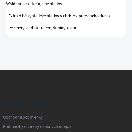
Waldhausen - Kefa,dlhe stetiny
- Extra dlhé syntetické štetiny v chrbte z prírodného dreva.
- Rozmery: chrbát: 18 cm, štetiny: 8 cm
Z
á
p
ä
t
i
INFORMÁCIE PRE VÁS
e
Obchodné podmienky
Podmienky ochrany osobných údajov