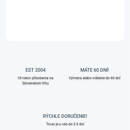
Kefa s dhými štetinami od značky Waldhausen.
DETAILNÉ INFORMÁCIE
OPÝTAŤ SA
EST 2004
MÁTE 60 DNÍ!
18 rokov pôsobenia na
Výmena alebo vrátenie do 60 dní
Slovenskom trhu
RÝCHLE DORUČENIE!
Tovar je u vás do 2-3 dní