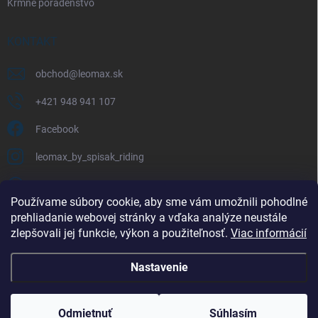
Kŕmne poradenstvo
KONTAKT
obchod
@
leomax.sk
+421 948 941 107
Facebook
leomax_by_spisak_riding
+421 948 941 107
Používame súbory cookie, aby sme vám umožnili pohodlné
prehliadanie webovej stránky a vďaka analýze neustále
FACEBOOK
zlepšovali jej funkcie, výkon a použiteľnosť.
Viac informácií
Nastavenie
Copyright 2026
LEOMAX.SK
. Všetky práva vyhradené.
Odmietnuť
Súhlasím