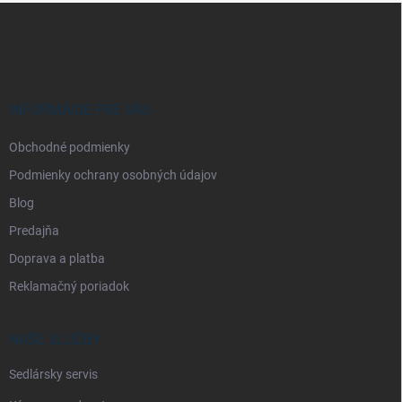
Z
á
p
ä
t
i
INFORMÁCIE PRE VÁS
e
Obchodné podmienky
Podmienky ochrany osobných údajov
Blog
Predajňa
Doprava a platba
Reklamačný poriadok
NAŠE SLUŽBY
Sedlársky servis