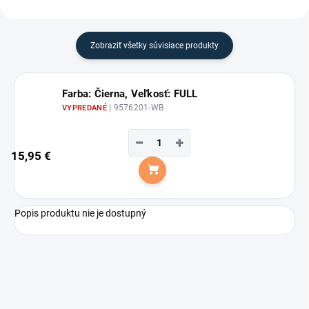
Zobraziť všetky súvisiace produkty
Farba: Čierna, Veľkosť: FULL
| 9576201-WB
VYPREDANÉ
−
+
15,95 €
Do košíka
Popis produktu nie je dostupný