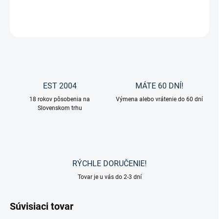
Lícnice k uzdečke od značky Waldhausen.
OPÝTAŤ SA
EST 2004
MÁTE 60 DNÍ!
18 rokov pôsobenia na
Výmena alebo vrátenie do 60 dní
Slovenskom trhu
RÝCHLE DORUČENIE!
Tovar je u vás do 2-3 dní
Súvisiaci tovar