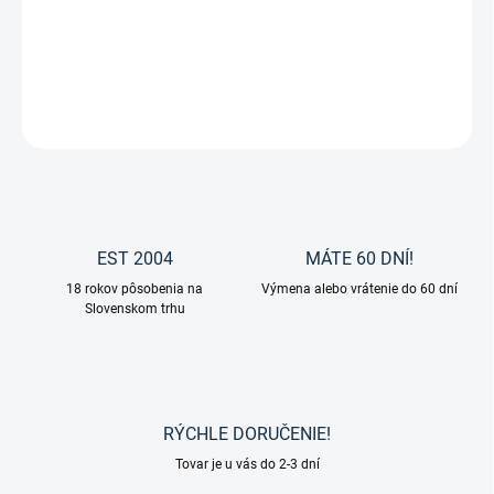
Mäkko podšitá ohlávka Gloomy od spoločnosti Waldhausen je
viacnásobne nastaviteľná
DETAILNÉ INFORMÁCIE
OPÝTAŤ SA
EST 2004
MÁTE 60 DNÍ!
18 rokov pôsobenia na
Výmena alebo vrátenie do 60 dní
Slovenskom trhu
RÝCHLE DORUČENIE!
Tovar je u vás do 2-3 dní