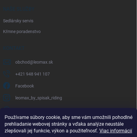
NAŠE SLUŽBY
Sedlársky servis
Kŕmne poradenstvo
KONTAKT
obchod
@
leomax.sk
+421 948 941 107
Facebook
leomax_by_spisak_riding
+421 948 941 107
Používame súbory cookie, aby sme vám umožnili pohodlné
prehliadanie webovej stránky a vďaka analýze neustále
FACEBOOK
zlepšovali jej funkcie, výkon a použiteľnosť.
Viac informácií