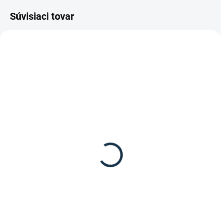
Súvisiaci tovar
DOSTUPNÉ DO 7-10 DNÍ
SKLADOM
(2 KS)
Waldhausen - Vodítko
Waldhausen - Vodítko
Gloomy
Gloomy panik
8,95 €
8,95 €
Detail
Detail
Kvalitné vodítko pre kone Gloomy
Vodítko s bezpečnostnou
od značky Waldhausen
karabínou z kolekcie Gloomy od