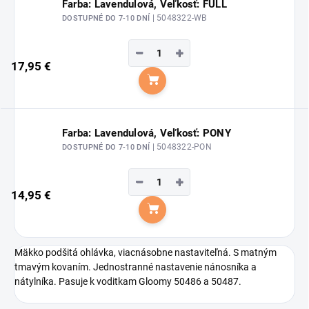
Farba: Lavendulová, Veľkosť: FULL
| 5048322-WB
DOSTUPNÉ DO 7-10 DNÍ
−
+
17,95 €
Do košíka
Farba: Lavendulová, Veľkosť: PONY
| 5048322-PON
DOSTUPNÉ DO 7-10 DNÍ
−
+
14,95 €
Do košíka
Mäkko podšitá ohlávka, viacnásobne nastaviteľná. S matným
tmavým kovaním. Jednostranné nastavenie nánosníka a
nátylníka. Pasuje k voditkam Gloomy 50486 a 50487.