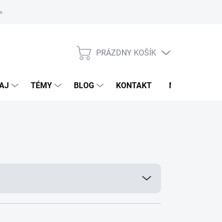
oriadok
PRÁZDNY KOŠÍK
NÁKUPNÝ
KOŠÍK
AJ
TÉMY
BLOG
KONTAKT
NOVINKY