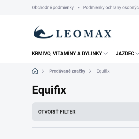
Prejsť
Obchodné podmienky
Podmienky ochrany osobnýc
na
obsah
KRMIVO, VITAMÍNY A BYLINKY
JAZDEC
Domov
Predávané značky
Equifix
Equifix
OTVORIŤ FILTER
R