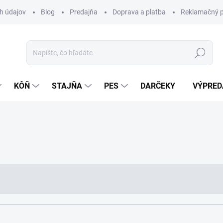
h údajov
Blog
Predajňa
Doprava a platba
Reklamačný p
Hľadať
KÔŇ
STAJŇA
PES
DARČEKY
VÝPRED