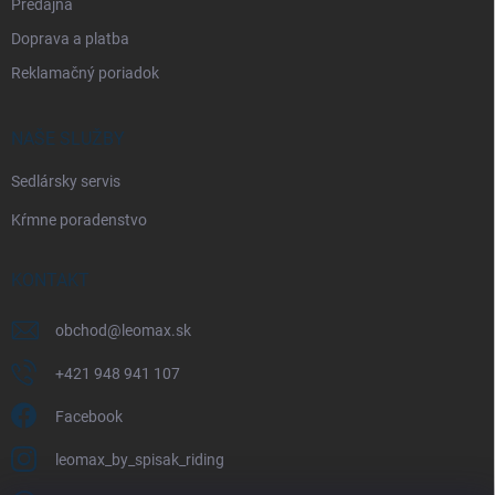
Predajňa
s
u
Doprava a platba
Reklamačný poriadok
NAŠE SLUŽBY
Sedlársky servis
Kŕmne poradenstvo
KONTAKT
obchod
@
leomax.sk
+421 948 941 107
Facebook
leomax_by_spisak_riding