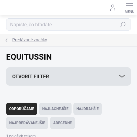
Prejsť
na
obsah
Hľadať
Predávané značky
EQUITUSSIN
OTVORIŤ FILTER
R
a
ODPORÚČAME
NAJLACNEJŠIE
NAJDRAHŠIE
d
e
NAJPREDÁVANEJŠIE
ABECEDNE
n
i
1
položiek celkom