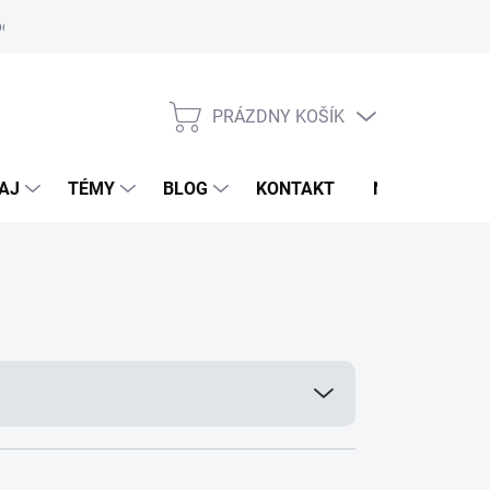
oriadok
PRÁZDNY KOŠÍK
NÁKUPNÝ
KOŠÍK
AJ
TÉMY
BLOG
KONTAKT
NOVINKY