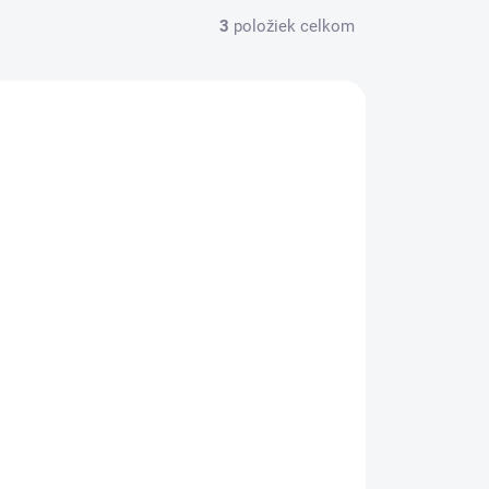
3
položiek celkom
SKLADOM
(3 KS)
Imperial Riding- Náhubok