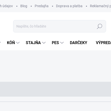
h údajov
Blog
Predajňa
Doprava a platba
Reklamačný p
Hľadať
KÔŇ
STAJŇA
PES
DARČEKY
VÝPRED