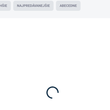
HŠIE
NAJPREDÁVANEJŠIE
ABECEDNE
VÝPREDAJ
SKLADOM
(1 KS)
Imperial Riding- Jazdecké nohavice