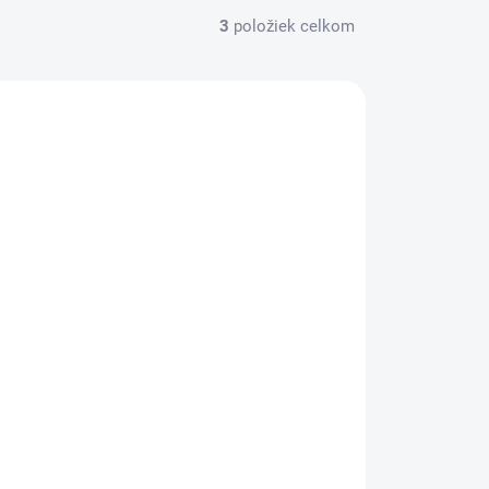
3
položiek celkom
PREDAJ
SKLADOM
(1 KS)
Jan Hauzr - Všestranné sedlo