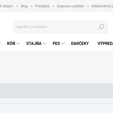
h údajov
Blog
Predajňa
Doprava a platba
Reklamačný p
Hľadať
KÔŇ
STAJŇA
PES
DARČEKY
VÝPRED