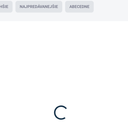
HŠIE
NAJPREDÁVANEJŠIE
ABECEDNE
VÝPREDAJ
VÝ
SKLADOM
(1 KS)
Jan Hauzr - Všestranné sedlo