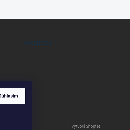
FACEBOOK
Súhlasím
Vytvoril Shoptet