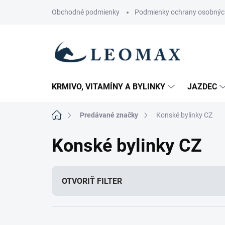
Prejsť
Obchodné podmienky
Podmienky ochrany osobnýc
na
obsah
KRMIVO, VITAMÍNY A BYLINKY
JAZDEC
Domov
Predávané značky
Konské bylinky CZ
Konské bylinky CZ
OTVORIŤ FILTER
R