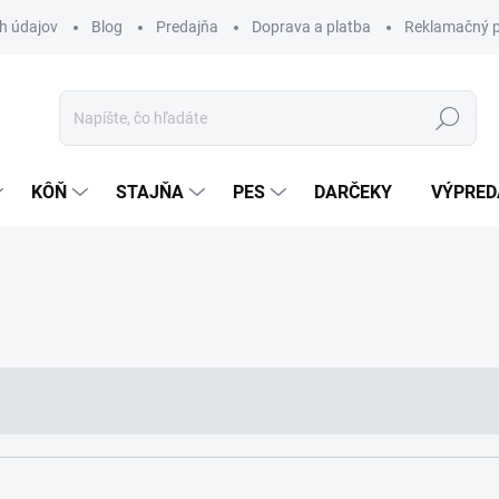
h údajov
Blog
Predajňa
Doprava a platba
Reklamačný p
Hľadať
KÔŇ
STAJŇA
PES
DARČEKY
VÝPRED