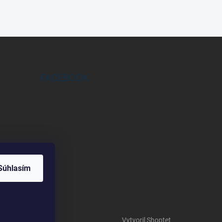
FACEBOOK
Súhlasím
Vytvoril Shoptet