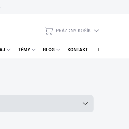
oriadok
PRÁZDNY KOŠÍK
NÁKUPNÝ
KOŠÍK
AJ
TÉMY
BLOG
KONTAKT
NOVINKY