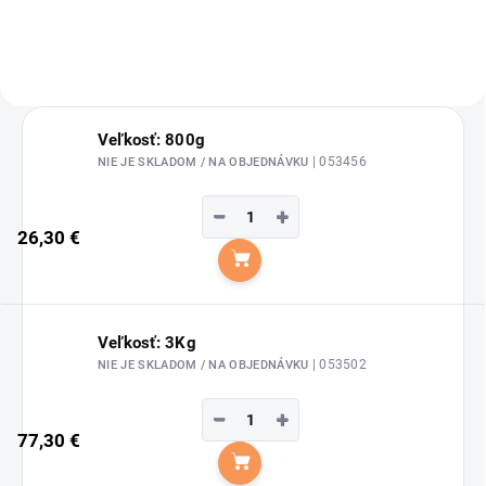
koňa alebo na prípravu menších
kŕmnych porcií? Malá nádoba...
Veľkosť: 800g
| 053456
NIE JE SKLADOM / NA OBJEDNÁVKU
−
+
26,30 €
Do košíka
Veľkosť: 3Kg
| 053502
NIE JE SKLADOM / NA OBJEDNÁVKU
−
+
77,30 €
Do košíka