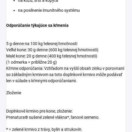
na kožu, srsť a kopytá
na posilnenie imunitného systému
Odporúčanie týkajúce sa kŕmenia
5 g denne na 100 kg telesnej hmotnosti
Veľké kone: 30 g denne (600 kg telesnej hmotnosti)
Malé kone: 20 g denne (400 kg telesnej hmotnosti)
(1 odmerka = približne 20 g)
Kŕmne odporúčania: Vzhľadom na vyšší obsah zinku v porovnaní
so základným krmivom sa toto doplnkové krmivo môže podávať
len v súlade s kŕmnymi odporúčaniami.
Zloženie
Doplnkové krmivo pre kone, zloženie:
Prenatura® sušené zelené vlákna*, ľanové semeno.
* = zelené krmivo z trávy, bylín a strukovín.