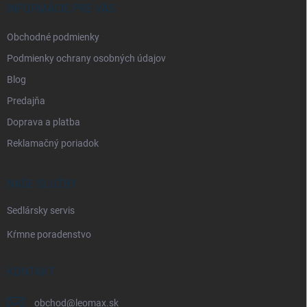
i
INFORMÁCIE PRE VÁS
e
Obchodné podmienky
Podmienky ochrany osobných údajov
Blog
Predajňa
Doprava a platba
Reklamačný poriadok
NAŠE SLUŽBY
Sedlársky servis
Kŕmne poradenstvo
KONTAKT
obchod
@
leomax.sk