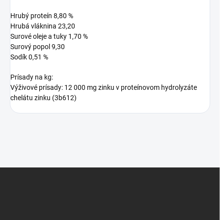
Hrubý proteín 8,80 %
Hrubá vláknina 23,20
Surové oleje a tuky 1,70 %
Surový popol 9,30
Sodík 0,51 %
Prísady na kg:
Výživové prísady: 12 000 mg zinku v proteínovom hydrolyzáte
chelátu zinku (3b612)
Z
á
p
ä
t