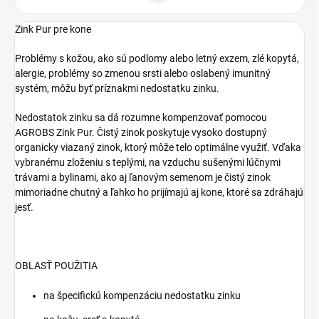
Zink Pur pre kone
Problémy s kožou, ako sú podlomy alebo letný exzem, zlé kopytá,
alergie, problémy so zmenou srsti alebo oslabený imunitný
systém, môžu byť príznakmi nedostatku zinku.
Nedostatok zinku sa dá rozumne kompenzovať pomocou
AGROBS Zink Pur. Čistý zinok poskytuje vysoko dostupný
organicky viazaný zinok, ktorý môže telo optimálne využiť. Vďaka
vybranému zloženiu s teplými, na vzduchu sušenými lúčnymi
trávami a bylinami, ako aj ľanovým semenom je čistý zinok
mimoriadne chutný a ľahko ho prijímajú aj kone, ktoré sa zdráhajú
jesť.
OBLASŤ POUŽITIA
na špecifickú kompenzáciu nedostatku zinku