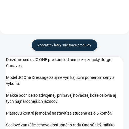
Zobraziť všetky súvisiace produkty
Drezúrne sedlo JC ONE pre kone od nemeckej značky Jorge
Canaves.
Model JC One Dressage zaujme vynikajúcim pomerom ceny a
výkonu.
Mäkké bočnice zo zdvojenej, priľnavej hovädzej kože oslovia aj
tých najnáročnejších jazdcov.
Plastovú kostrú je možné nastaviť za studena až o 5 komôr.
Sedlové vankúše cenovo dostupného radu One sú tiež mäkko