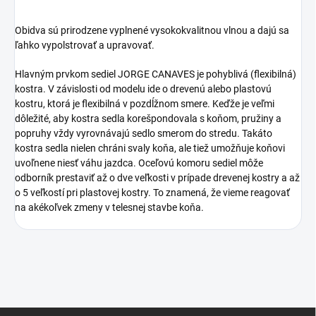
Obidva sú prirodzene vyplnené vysokokvalitnou vlnou a dajú sa
ľahko vypolstrovať a upravovať.
Hlavným prvkom sediel JORGE CANAVES je pohyblivá (flexibilná)
kostra. V závislosti od modelu ide o drevenú alebo plastovú
kostru, ktorá je flexibilná v pozdĺžnom smere. Keďže je veľmi
dôležité, aby kostra sedla korešpondovala s koňom, pružiny a
popruhy vždy vyrovnávajú sedlo smerom do stredu. Takáto
kostra sedla nielen chráni svaly koňa, ale tiež umožňuje koňovi
uvoľnene niesť váhu jazdca. Oceľovú komoru sediel môže
odborník prestaviť až o dve veľkosti v prípade drevenej kostry a až
o 5 veľkostí pri plastovej kostry. To znamená, že vieme reagovať
na akékoľvek zmeny v telesnej stavbe koňa.
Z