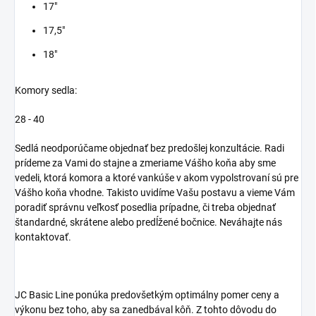
17"
17,5"
18"
Komory sedla:
28 - 40
Sedlá neodporúčame objednať bez predošlej konzultácie. Radi
prídeme za Vami do stajne a zmeriame Vášho koňa aby sme
vedeli, ktorá komora a ktoré vankúše v akom vypolstrovaní sú pre
Vášho koňa vhodne. Takisto uvidíme Vašu postavu a vieme Vám
poradiť správnu veľkosť posedlia prípadne, či treba objednať
štandardné, skrátene alebo predĺžené bočnice. Neváhajte nás
kontaktovať.
JC Basic Line ponúka predovšetkým optimálny pomer ceny a
výkonu bez toho, aby sa zanedbával kôň. Z tohto dôvodu do