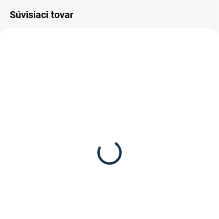
Súvisiaci tovar
DOSTUPNÉ DO 7-10 DNÍ
SKLADOM
(1 KS)
Waldhausen - Plstenka
Kavalkade- Podbrušník
"Modern Rosé"
Klimatex mesačný tvar
39,95 €
49,90 €
Detail
Detail
Plstenka modern rose od značky
Podbrušník "mesiac" Klimatex od
Waldhausen.
značky Kavalkade.