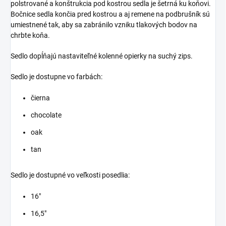
polstrované a konštrukcia pod kostrou sedla je šetrná ku koňovi.
Bočnice sedla končia pred kostrou a aj remene na podbrušník sú
umiestnené tak, aby sa zabránilo vzniku tlakových bodov na
chrbte koňa.
Sedlo dopĺňajú nastaviteľné kolenné opierky na suchý zips.
Sedlo je dostupne vo farbách:
čierna
chocolate
oak
tan
Sedlo je dostupné vo veľkosti posedlia:
16"
16,5"