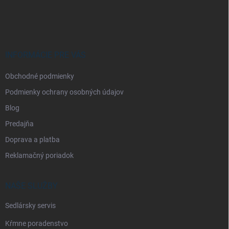
á
p
ä
t
i
INFORMÁCIE PRE VÁS
e
Obchodné podmienky
Podmienky ochrany osobných údajov
Blog
Predajňa
Doprava a platba
Reklamačný poriadok
NAŠE SLUŽBY
Sedlársky servis
Kŕmne poradenstvo