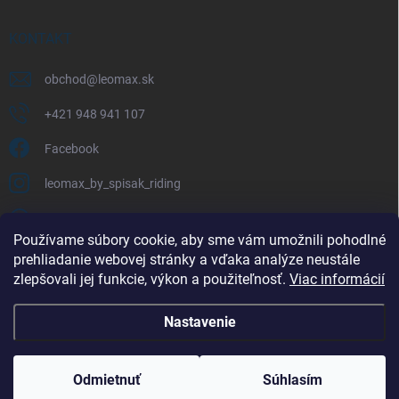
KONTAKT
obchod
@
leomax.sk
+421 948 941 107
Facebook
leomax_by_spisak_riding
+421 948 941 107
Používame súbory cookie, aby sme vám umožnili pohodlné
prehliadanie webovej stránky a vďaka analýze neustále
FACEBOOK
zlepšovali jej funkcie, výkon a použiteľnosť.
Viac informácií
Nastavenie
Copyright 2026
LEOMAX.SK
. Všetky práva vyhradené.
Odmietnuť
Súhlasím