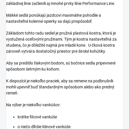
základnej línie začlenili aj mnohé prvky línie Performance Line.
Mäkké sedlá ponúkajú jazdcovi maximálne pohodlie a
nastaviteľné kolenné opierky sa dajú prispôsobiť.
Základom tohto radu sediel je pružná plastová kostra, ktorá je
vystužená oceľovými pružinami. Tým je kostra nastaviteľná za
studena, čo je dôležité najmä pre mladé kone. U-čková kostra
zároveň vytvára dostatočný priestor pre široké kohútiky.
Aby sa predišlo tlakovým bodom, sú bočnice sedla pripevnené
spôsobom šetrným ku koňom.
K dispozícii je niekoľko praciek, aby sa remene na podbrušník
mohli upevniť buď štandardným spôsobom alebo ako predný
remeň.
Na výber je niekoľko vankúšov:
krátke filcové vankúše
o niečo dlhšie klinové vankúše