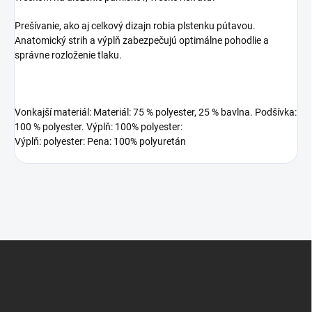
Prešívanie, ako aj celkový dizajn robia plstenku pútavou.
Anatomický strih a výplň zabezpečujú optimálne pohodlie a
správne rozloženie tlaku.
Vonkajší materiál: Materiál: 75 % polyester, 25 % bavlna. Podšívka:
100 % polyester. Výplň: 100% polyester:
Výplň: polyester: Pena: 100% polyuretán
Z
á
p
ä
t