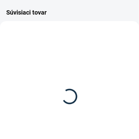
Súvisiaci tovar
DOSTUPNÉ DO 15 PRACOVNÝCH DNÍ
SKLADOM
(2 KS)
HKM - Ušaňa Copper
Waldhausen - Ušane
Kiss
"Modern Rosé"
28,95 €
17,95 €
Detail
Detail
Ušaňa z kolekcie Copper Kiss od
Kvalitné ušane "Modern Rosé" od
značky HKM.
značky Waldhausen