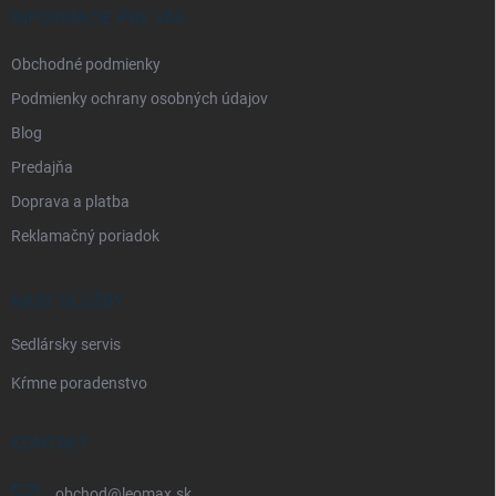
i
INFORMÁCIE PRE VÁS
e
Obchodné podmienky
Podmienky ochrany osobných údajov
Blog
Predajňa
Doprava a platba
Reklamačný poriadok
NAŠE SLUŽBY
Sedlársky servis
Kŕmne poradenstvo
KONTAKT
obchod
@
leomax.sk