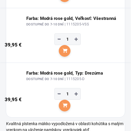
Farba: Modrá rose gold, Veľkosť: Všestranná
| 1115205-VSS
DOSTUPNÉ DO 7-10 DNÍ
−
+
39,95 €
Do košíka
Farba: Modrá rose gold, Typ: Drezúrna
| 1115205-D
DOSTUPNÉ DO 7-10 DNÍ
−
+
39,95 €
Do košíka
Kvalitná plstenka mäkko vypodložená v oblasti kohútika s malým
vreckom na uloženie pamlskov, vreckoviek atď.