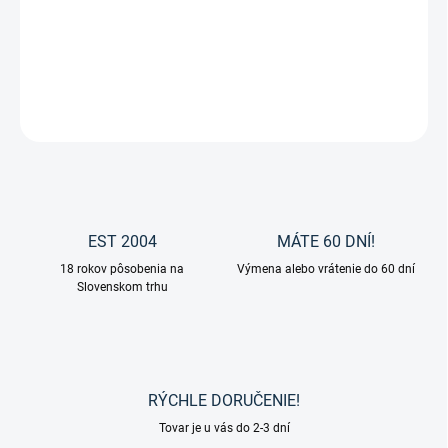
Plstenka modern rose od značky Waldhausen.
DETAILNÉ INFORMÁCIE
OPÝTAŤ SA
EST 2004
MÁTE 60 DNÍ!
18 rokov pôsobenia na
Výmena alebo vrátenie do 60 dní
Slovenskom trhu
RÝCHLE DORUČENIE!
Tovar je u vás do 2-3 dní