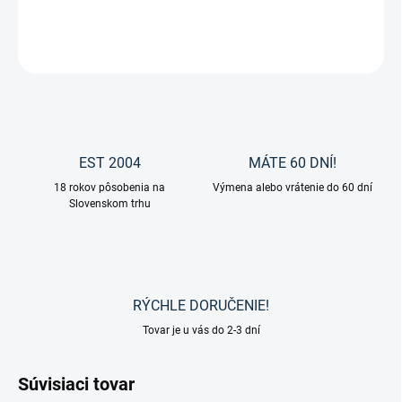
Drezúrne sedlo Melina Pro od značky Maxflex.
OPÝTAŤ SA
EST 2004
MÁTE 60 DNÍ!
18 rokov pôsobenia na
Výmena alebo vrátenie do 60 dní
Slovenskom trhu
RÝCHLE DORUČENIE!
Tovar je u vás do 2-3 dní
Súvisiaci tovar