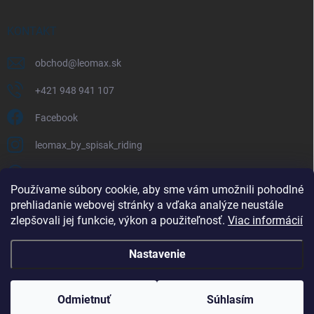
KONTAKT
obchod
@
leomax.sk
+421 948 941 107
Facebook
leomax_by_spisak_riding
+421 948 941 107
Používame súbory cookie, aby sme vám umožnili pohodlné
prehliadanie webovej stránky a vďaka analýze neustále
FACEBOOK
zlepšovali jej funkcie, výkon a použiteľnosť.
Viac informácií
Nastavenie
Copyright 2026
LEOMAX.SK
. Všetky práva vyhradené.
Odmietnuť
Súhlasím