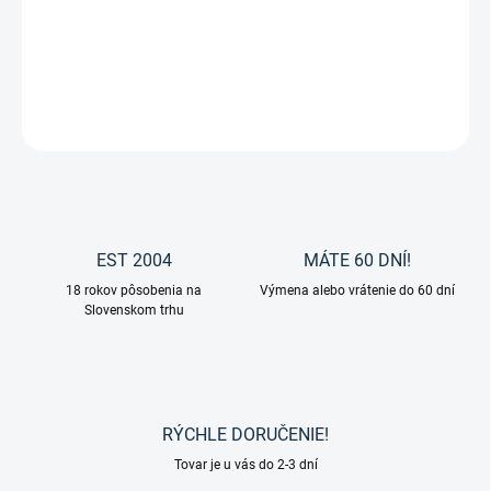
Box na čistiace potreby profi od značky HKM.
DETAILNÉ INFORMÁCIE
OPÝTAŤ SA
EST 2004
MÁTE 60 DNÍ!
18 rokov pôsobenia na
Výmena alebo vrátenie do 60 dní
Slovenskom trhu
RÝCHLE DORUČENIE!
Tovar je u vás do 2-3 dní