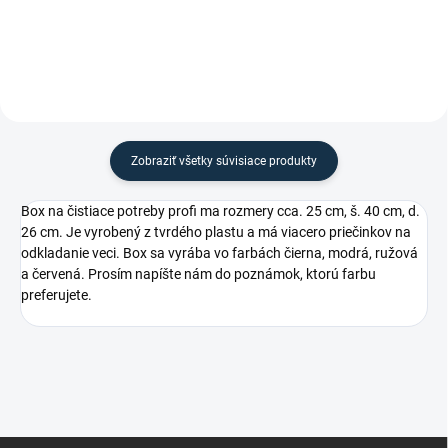
Zobraziť všetky súvisiace produkty
Box na čistiace potreby profi ma rozmery cca. 25 cm, š. 40 cm, d.
26 cm. Je vyrobený z tvrdého plastu a má viacero priečinkov na
odkladanie veci. Box sa vyrába vo farbách čierna, modrá, ružová
a červená. Prosím napíšte nám do poznámok, ktorú farbu
preferujete.
Z