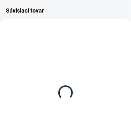
Súvisiaci tovar
SKLADOM
DOSTUPNÉ DO 15 PRACOVNÝCH DNÍ
(2 KS)
Waldhausen - Kefa s
HKM - Kefa na hrivu a
dlhými štetinami
chvost
12,95 €
7,95 €
Detail
Do košíka
Kefa s dhými štetinami od
Kefa na hrivu a chvost od značky
značky Waldhausen.
HKM.