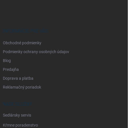
á
p
ä
t
i
INFORMÁCIE PRE VÁS
e
Obchodné podmienky
Podmienky ochrany osobných údajov
Blog
Predajňa
Doprava a platba
Reklamačný poriadok
NAŠE SLUŽBY
Sedlársky servis
Kŕmne poradenstvo