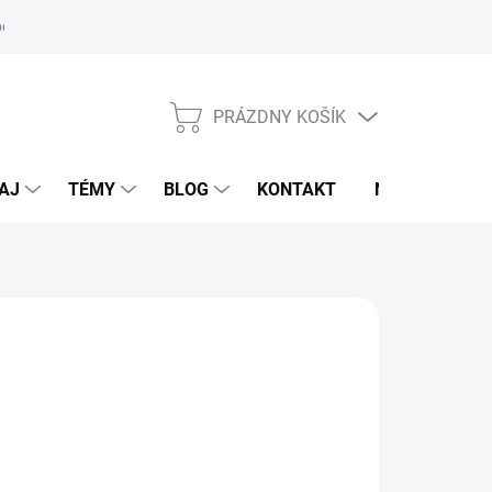
oriadok
PRÁZDNY KOŠÍK
NÁKUPNÝ
KOŠÍK
AJ
TÉMY
BLOG
KONTAKT
NOVINKY
CAS
5 €
otková
voľte variant
: