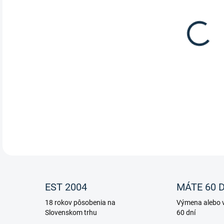
Výbe
znač
DETA
EST 2004
MÁTE 60 D
18 rokov pôsobenia na
Výmena alebo v
Slovenskom trhu
60 dní