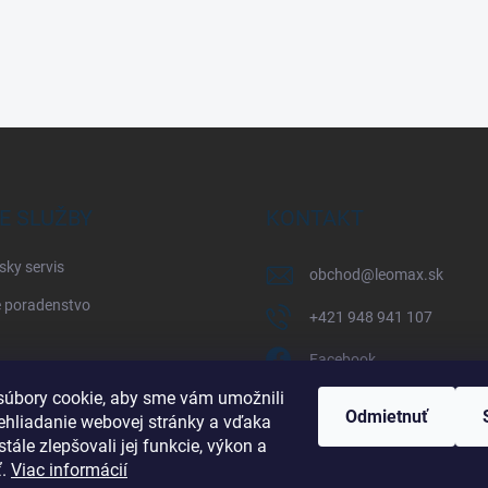
E SLUŽBY
KONTAKT
sky servis
obchod
@
leomax.sk
 poradenstvo
+421 948 941 107
Facebook
úbory cookie, aby sme vám umožnili
leomax_by_spisak_riding
Odmietnuť
ehliadanie webovej stránky a vďaka
tále zlepšovali jej funkcie, výkon a
+421 948 941 107
ť.
Viac informácií