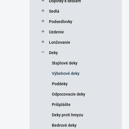
Doplnky k sedlám
e
l
Sedlá
Podsedlovky
Uzdenie
Lonžovanie
Deky
Stajňové deky
Výbehové deky
Poddeky
Odpocovacie deky
Pršiplášte
Deky proti hmyzu
Bedrové deky