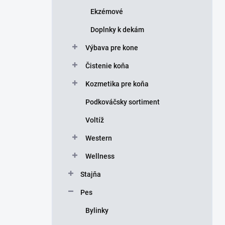
Ekzémové
Doplnky k dekám
Výbava pre kone
Čistenie koňa
Kozmetika pre koňa
Podkováčsky sortiment
Voltíž
Western
Wellness
Stajňa
Pes
Bylinky