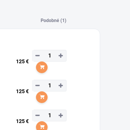
Podobné (1)
−
+
125 €
Do košíka
−
+
125 €
Do košíka
−
+
125 €