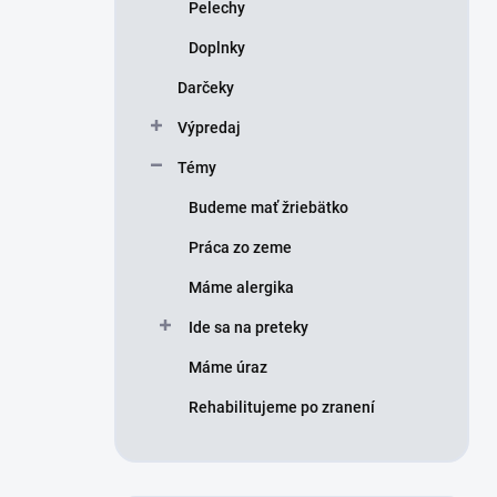
Pelechy
Doplnky
Darčeky
Výpredaj
Témy
Budeme mať žriebätko
Práca zo zeme
Máme alergika
Ide sa na preteky
Máme úraz
Rehabilitujeme po zranení