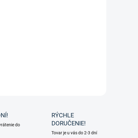
hová deka ANNIVERSARY TURNOUT 150g SD - Stay Dry od
ky Bucas.
ILNÉ INFORMÁCIE
OPÝTAŤ SA
NÍ!
RÝCHLE
DORUČENIE!
rátenie do
Tovar je u vás do 2-3 dní