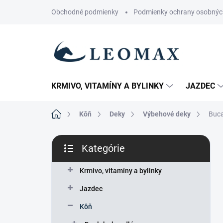
Prejsť
Obchodné podmienky
Podmienky ochrany osobnýc
na
obsah
KRMIVO, VITAMÍNY A BYLINKY
JAZDEC
Domov
Kôň
Deky
Výbehové deky
Buc
B
Kategórie
o
Preskočiť
č
kategórie
n
Krmivo, vitamíny a bylinky
ý
Jazdec
p
a
Kôň
n