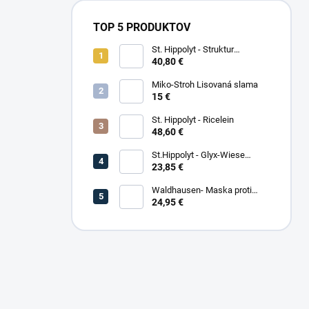
TOP 5 PRODUKTOV
St. Hippolyt - Struktur
Energetikum
40,80 €
Miko-Stroh Lisovaná slama
15 €
St. Hippolyt - Ricelein
48,60 €
St.Hippolyt - Glyx-Wiese
Seniorfaser
23,85 €
Waldhausen- Maska proti
hmyzu Premium
24,95 €