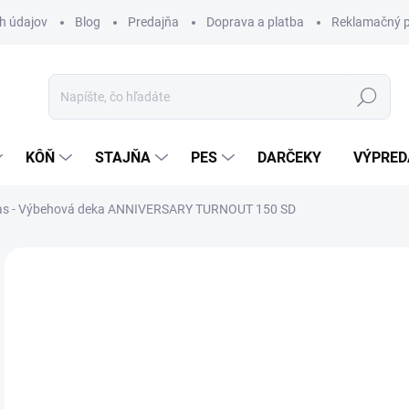
h údajov
Blog
Predajňa
Doprava a platba
Reklamačný p
Hľadať
KÔŇ
STAJŇA
PES
DARČEKY
VÝPRED
as - Výbehová deka ANNIVERSARY TURNOUT 150 SD
Neohodnotené
Podrobnosti hodnotenia
ZNAČKA:
BU
12
Jedn
Z
cena