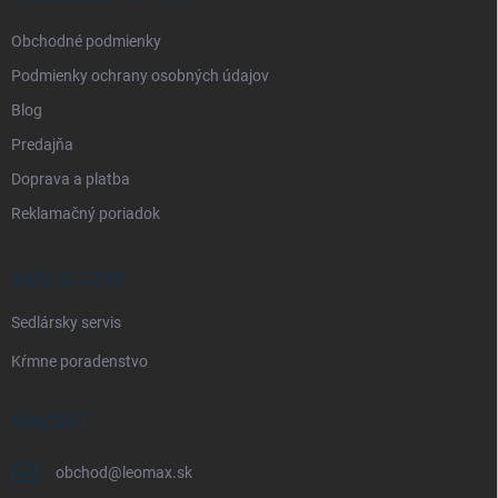
e
Obchodné podmienky
Podmienky ochrany osobných údajov
Blog
Predajňa
Doprava a platba
Reklamačný poriadok
NAŠE SLUŽBY
Sedlársky servis
Kŕmne poradenstvo
KONTAKT
obchod
@
leomax.sk