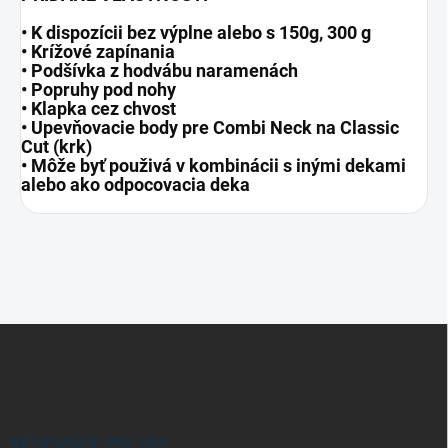
• K dispozícii bez výplne alebo s 150g, 300 g
• Krížové zapínania
• Podšívka z hodvábu naramenách
• Popruhy pod nohy
• Klapka cez chvost
• Upevňovacie body pre Combi Neck na Classic
Cut (krk)
• Môže byť použivá v kombinácii s inými dekami
alebo ako odpocovacia deka
Z
á
p
ä
t
i
INFORMÁCIE PRE VÁS