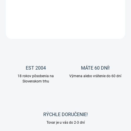
BUCAS - ATLANTIC TURNOUT 400g
DETAILNÉ INFORMÁCIE
OPÝTAŤ SA
EST 2004
MÁTE 60 DNÍ!
18 rokov pôsobenia na
Výmena alebo vrátenie do 60 dní
Slovenskom trhu
RÝCHLE DORUČENIE!
Tovar je u vás do 2-3 dní