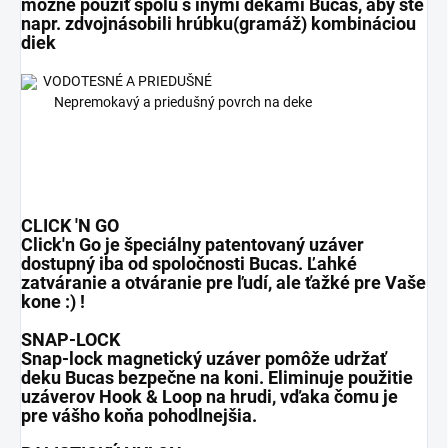
možné použiť spolu s inými dekami Bucas, aby ste
napr. zdvojnásobili hrúbku(gramáž) kombináciou
diek
VODOTESNÉ A PRIEDUŠNÉ
Nepremokavý a priedušný povrch na deke
CLICK 'N GO
Click'n Go je špeciálny patentovaný uzáver
dostupný iba od spoločnosti Bucas. Ľahké
zatváranie a otváranie pre ľudí, ale ťažké pre Vaše
kone :) !
SNAP-LOCK
Snap-lock magnetický uzáver pomôže udržať
deku Bucas bezpečne na koni. Eliminuje použitie
uzáverov Hook & Loop na hrudi, vďaka čomu je
pre vášho koňa pohodlnejšia.