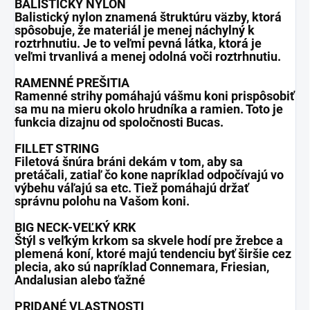
BALISTICKÝ NYLON
Balistický nylon znamená štruktúru väzby, ktorá
spôsobuje, že materiál je menej náchylný k
roztrhnutiu. Je to veľmi pevná látka, ktorá je
veľmi trvanlivá a menej odolná voči roztrhnutiu.
RAMENNÉ PREŠITIA
Ramenné strihy pomáhajú vášmu koni prispôsobiť
sa mu na mieru okolo hrudníka a ramien. Toto je
funkcia dizajnu od spoločnosti Bucas.
FILLET STRING
Filetová šnúra bráni dekám v tom, aby sa
pretáčali, zatiaľ čo kone napríklad odpočívajú vo
výbehu váľajú sa etc. Tiež pomáhajú držať
správnu polohu na Vašom koni.
BIG NECK-VEĽKÝ KRK
Štýl s veľkým krkom sa skvele hodí pre žrebce a
plemená koní, ktoré majú tendenciu byť širšie cez
plecia, ako sú napríklad Connemara, Friesian,
Andalusian alebo ťažné
PRIDANÉ VLASTNOSTI