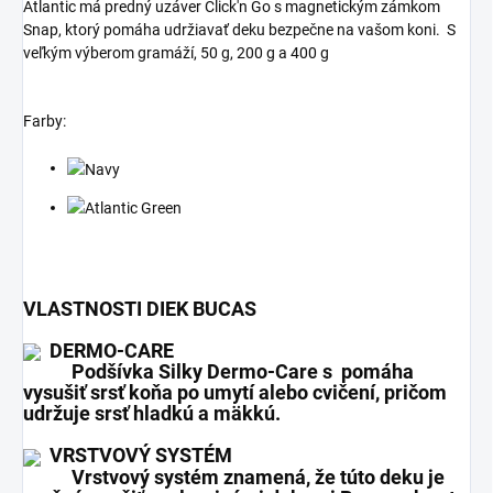
Atlantic má predný uzáver Click'n Go s magnetickým zámkom
Snap, ktorý pomáha udržiavať deku bezpečne na vašom koni. S
veľkým výberom gramáží, 50 g, 200 g a 400 g
Farby:
VLASTNOSTI DIEK BUCAS
DERMO-CARE
Podšívka Silky Dermo-Care s pomáha
vysušiť srsť koňa po umytí alebo cvičení, pričom
udržuje srsť hladkú a mäkkú.
VRSTVOVÝ SYSTÉM
Vrstvový systém znamená, že túto deku je