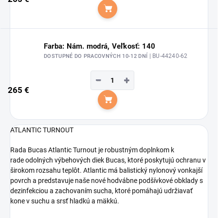
Do košíka
Farba: Nám. modrá, Veľkosť: 140
| BU-44240-62
DOSTUPNÉ DO PRACOVNÝCH 10-12 DNÍ
−
+
265 €
Do košíka
ATLANTIC TURNOUT
Rada Bucas Atlantic Turnout je robustným doplnkom k
rade odolných výbehových diek Bucas, ktoré poskytujú ochranu v
širokom rozsahu teplôt. Atlantic má balistický nylonový vonkajší
povrch a predstavuje naše nové hodvábne podšívkové obklady s
dezinfekciou a zachovaním sucha, ktoré pomáhajú udržiavať
kone v suchu a srsť hladkú a mäkkú.