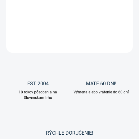
Odstraňovač škvŕn zo srsti so špeciálnym rozprašovačom "STAIN
MASTER " od značky Carr&Day&Martin.
DETAILNÉ INFORMÁCIE
OPÝTAŤ SA
EST 2004
MÁTE 60 DNÍ!
18 rokov pôsobenia na
Výmena alebo vrátenie do 60 dní
Slovenskom trhu
RÝCHLE DORUČENIE!