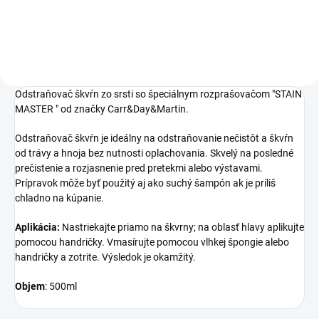
afrického stromu moringa.
Odstraňovač škvŕn zo srsti so špeciálnym rozprašovačom "STAIN
MASTER " od značky Carr&Day&Martin.
Odstraňovač škvŕn je ideálny na odstraňovanie nečistôt a škvŕn
od trávy a hnoja bez nutnosti oplachovania. Skvelý na posledné
prečistenie a rozjasnenie pred pretekmi alebo výstavami.
Prípravok môže byť použitý aj ako suchý šampón ak je príliš
chladno na kúpanie.
Aplikácia:
Nastriekajte priamo na škvrny; na oblasť hlavy aplikujte
pomocou handričky. Vmasírujte pomocou vlhkej špongie alebo
handričky a zotrite. Výsledok je okamžitý.
Objem
: 500ml