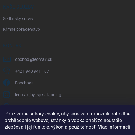
NAŠE SLUŽBY
Sedlársky servis
Kŕmne poradenstvo
KONTAKT
obchod
@
leomax.sk
+421 948 941 107
Facebook
leomax_by_spisak_riding
+421 948 941 107
Používame súbory cookie, aby sme vám umožnili pohodlné
prehliadanie webovej stránky a vďaka analýze neustále
FACEBOOK
zlepšovali jej funkcie, výkon a použiteľnosť.
Viac informácií