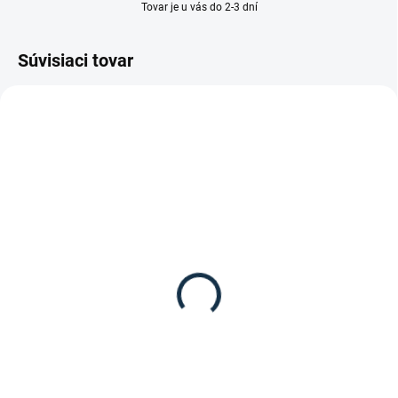
Tovar je u vás do 2-3 dní
Súvisiaci tovar
DOSTUPNÉ DO 7-10 DNÍ
Leovet - Šampón pre
šimlov
13,95 €
Do košíka
Šampón pre šimlov s proteínmi z