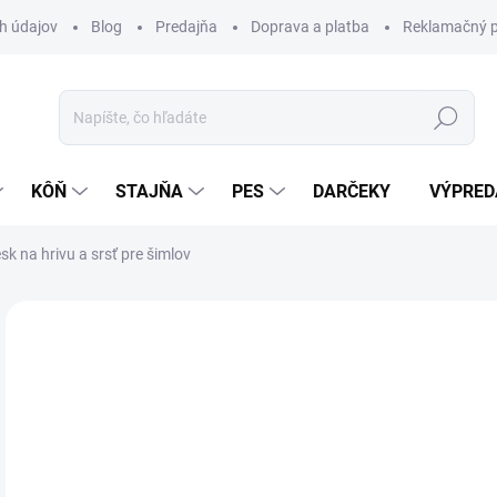
h údajov
Blog
Predajňa
Doprava a platba
Reklamačný p
Hľadať
KÔŇ
STAJŇA
PES
DARČEKY
VÝPRED
sk na hrivu a srsť pre šimlov
Neohodnotené
Podrobnosti hodnotenia
ZNAČKA:
LE
18
Jedn
SK
cena
MÔŽ
DO: