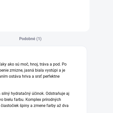
Podobné (1)
fľaky ako sú moč, hnoj, tráva a pod. Po
benie zmizne, jasná biala vystúpi a je
ním ostáva hriva a srsť perfektne
 silný hydratačný účinok. Odstraňuje aj
ivo bielu farbu. Komplex prírodných
 čiastočiek špiny a zmene farby až dva