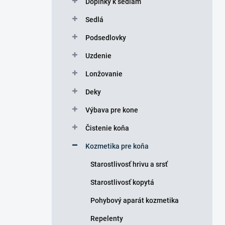
Doplnky k sedlám
e
l
Sedlá
Podsedlovky
Uzdenie
Lonžovanie
Deky
Výbava pre kone
Čistenie koňa
Kozmetika pre koňa
Starostlivosť hrivu a srsť
Starostlivosť kopytá
Pohybový aparát kozmetika
Repelenty