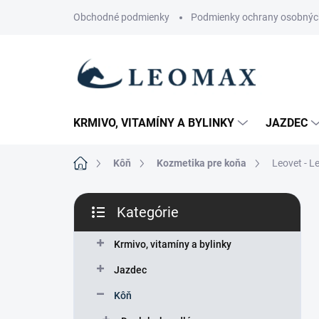
Prejsť
Obchodné podmienky
Podmienky ochrany osobnýc
na
obsah
KRMIVO, VITAMÍNY A BYLINKY
JAZDEC
Domov
Kôň
Kozmetika pre koňa
Leovet - Le
B
Kategórie
o
Preskočiť
č
kategórie
n
Krmivo, vitamíny a bylinky
ý
Jazdec
p
a
Kôň
n