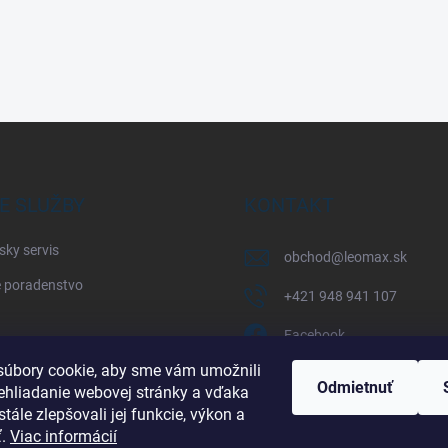
E SLUŽBY
KONTAKT
sky servis
obchod
@
leomax.sk
 poradenstvo
+421 948 941 107
Facebook
úbory cookie, aby sme vám umožnili
leomax_by_spisak_riding
Odmietnuť
ehliadanie webovej stránky a vďaka
tále zlepšovali jej funkcie, výkon a
+421 948 941 107
ť.
Viac informácií