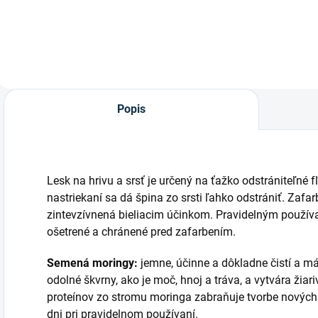
afrického stromu
moringa.
Popis
Lesk na hrivu a srsť je určený na ťažko odstrániteľné 
nastriekaní sa dá špina zo srsti ľahko odstrániť. Zafar
zintevzívnená bieliacim účinkom. Pravidelným používa
ošetrené a chránené pred zafarbením.
Semená moringy:
jemne, účinne a dôkladne čistí a má
odolné škvrny, ako je moč, hnoj a tráva, a vytvára žiar
proteínov zo stromu moringa zabraňuje tvorbe nových
dni pri pravidelnom používaní.