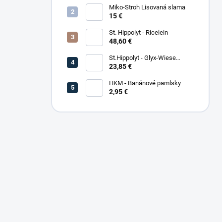
Miko-Stroh Lisovaná slama
15 €
St. Hippolyt - Ricelein
48,60 €
St.Hippolyt - Glyx-Wiese
Seniorfaser
23,85 €
HKM - Banánové pamlsky
2,95 €