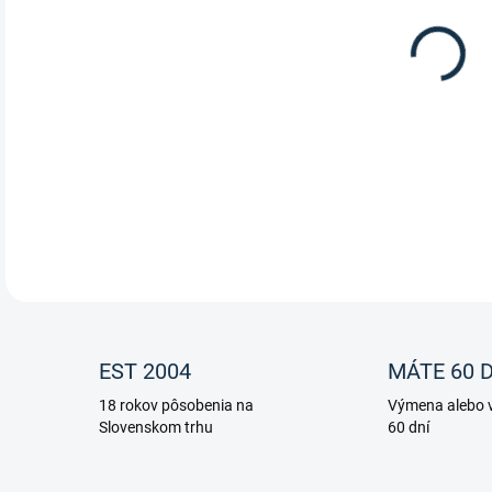
11.
Príp
dodá
DETA
EST 2004
MÁTE 60 D
18 rokov pôsobenia na
Výmena alebo v
Slovenskom trhu
60 dní