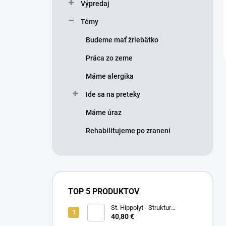
Výpredaj
Témy
Budeme mať žriebätko
Práca zo zeme
Máme alergika
Ide sa na preteky
Máme úraz
Rehabilitujeme po zranení
TOP 5 PRODUKTOV
St. Hippolyt - Struktur
Energetikum
40,80 €