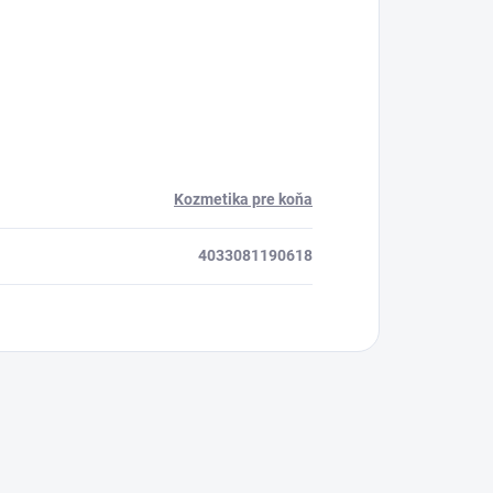
Kozmetika pre koňa
4033081190618