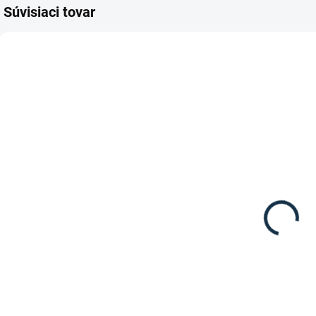
Súvisiaci tovar
DOSTUPNÉ DO 7-10
DNÍ
Leovet -
Šampón pre
šimlov
13,95 €
Do košíka
Šampón pre šimlov
s proteínmi z