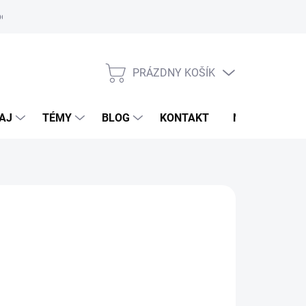
oriadok
PRÁZDNY KOŠÍK
NÁKUPNÝ
KOŠÍK
AJ
TÉMY
BLOG
KONTAKT
NOVINKY
OVET
,30 €
otková
LADOM
(>5 KS)
:
EME DORUČIŤ