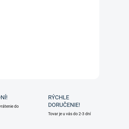
8.2026
−
+
Pridať do košíka
ravok na srsť a hrivu pre šimlov odstraňuje nečistoty a
va lesk.
ILNÉ INFORMÁCIE
OPÝTAŤ SA
NÍ!
RÝCHLE
DORUČENIE!
rátenie do
Tovar je u vás do 2-3 dní