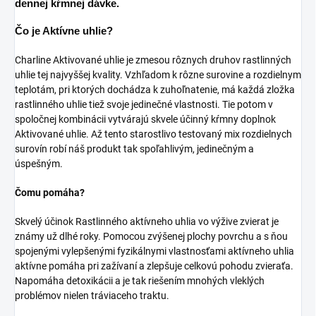
dennej kŕmnej dávke.
Čo je Aktívne uhlie?
Charline Aktivované uhlie je zmesou rôznych druhov rastlinných
uhlie tej najvyššej kvality. Vzhľadom k rôzne surovine a rozdielnym
teplotám, pri ktorých dochádza k zuhoľnatenie, má každá zložka
rastlinného uhlie tiež svoje jedinečné vlastnosti. Tie potom v
spoločnej kombinácii vytvárajú skvele účinný kŕmny doplnok
Aktivované uhlie. Až tento starostlivo testovaný mix rozdielnych
surovín robí náš produkt tak spoľahlivým, jedinečným a
úspešným.
Čomu pomáha?
Skvelý účinok Rastlinného aktívneho uhlia vo výžive zvierat je
známy už dlhé roky. Pomocou zvýšenej plochy povrchu a s ňou
spojenými vylepšenými fyzikálnymi vlastnosťami aktívneho uhlia
aktívne pomáha pri zažívaní a zlepšuje celkovú pohodu zvieraťa.
Napomáha detoxikácii a je tak riešením mnohých vleklých
problémov nielen tráviaceho traktu.