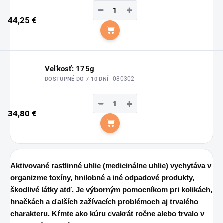
−
+
44,25 €
Do košíka
Veľkosť: 175g
| 080302
DOSTUPNÉ DO 7-10 DNÍ
−
+
34,80 €
Do košíka
Aktivované rastlinné uhlie (medicinálne uhlie) vychytáva v
organizme toxíny, hnilobné a iné odpadové produkty,
škodlivé látky atď. Je výborným pomocníkom pri kolikách,
hnačkách a ďalších zažívacích problémoch aj trvalého
charakteru. Kŕmte ako kúru dvakrát ročne alebo trvalo v