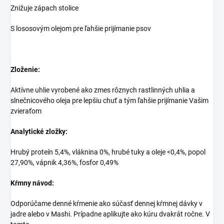
Znižuje zápach stolice
S lososovým olejom pre ľahšie prijímanie psov
Zloženie:
Aktívne uhlie vyrobené ako zmes rôznych rastlinných uhlia a
slnečnicového oleja pre lepšiu chuť a tým ľahšie prijímanie Vašim
zvieraťom
Analytické zložky:
Hrubý proteín 5,4%, vláknina 0%, hrubé tuky a oleje <0,4%, popol
27,90%, vápnik 4,36%, fosfor 0,49%
Kŕmny návod:
Odporúčame denné kŕmenie ako súčasť dennej kŕmnej dávky v
jadre alebo v Mashi. Prípadne aplikujte ako kúru dvakrát ročne. V