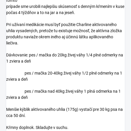
tomto
prípade sme urobili najlepšiu skúsenosť s denným kŕmením v kuse
počas 4 týždňov a to na jar a na jeseň.
Pri užívaní medikácie musí byť použitie Charline aktivovaného
uhlia vysadených, pretože tu existuje možnosť, že aktívna zložka
produktu naviaže okrem iného aj účinnú látku aplikovaného
liečiva.
Dávkovanie: pes / mačka do 20kg živej váhy 1/4 plné odmerky na
1 zviera a deň
pes / mačka 20-40kg živej váhy 1/2 plné odmerky na 1
zviera a deň
pes / mačka nad 40kg živej váhy 1 plná odmerka na 1
zviera a deň
Menšie kýblik aktivovaného uhlia (175g) vystačí pre 30 kg psa na
cca 50 dní.
Kŕmny doplnok. Skladujte v suchu.