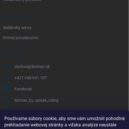
NAŠE SLUŽBY
Sedlársky servis
Kŕmne poradenstvo
KONTAKT
obchod
@
leomax.sk
+421 948 941 107
Facebook
leomax_by_spisak_riding
+421 948 941 107
Používame súbory cookie, aby sme vám umožnili pohodlné
prehliadanie webovej stránky a vďaka analýze neustále
FACEBOOK